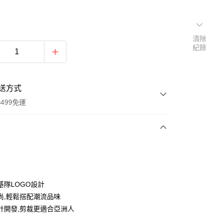
清除
紀錄
送方式
499免運
次付款
付款
基隊LOGO設計
尚,輕鬆搭配潮流品味
計開發,剪裁更適合亞洲人