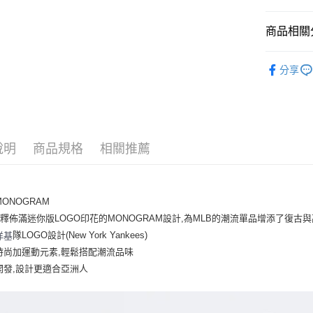
悠遊付
商品相關分
｜配件
運送方式
分享
人氣商品
全家取貨付
全部商品
每筆NT$6
⚡最新商品
全家取貨<
說明
商品規格
相關推薦
每筆NT$6
7-11取
MONOGRAM
每筆NT$6
釋佈滿迷你版LOGO印花的MONOGRAM設計,為MLB的潮流單品增添了復古
7-11取
隊LOGO設計(New York Yankees)
洋基
每筆NT$6
時尚加運動元素,輕鬆搭配潮流品味
開發,設計更適合亞洲人
宅配滿69
每筆NT$8