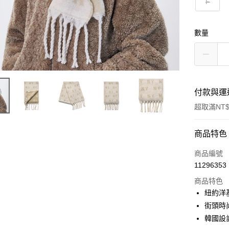
F
數量
付款與運
超取滿NT$
付款方式
商品特色
信用卡一
商品編號
11296353
超商取貨
商品特色
LINE Pay
紐約洋
街頭時
Apple Pay
韓國設
街口支付