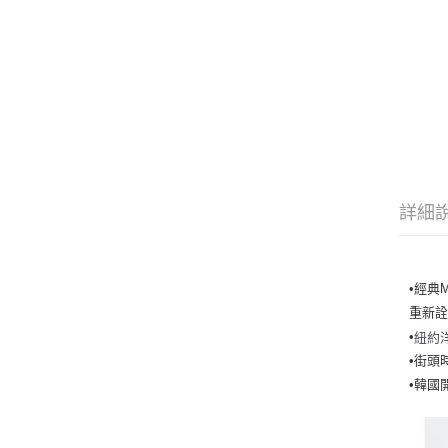
詳細
•經典
重新詮
•
紐約
•街頭
•韓國