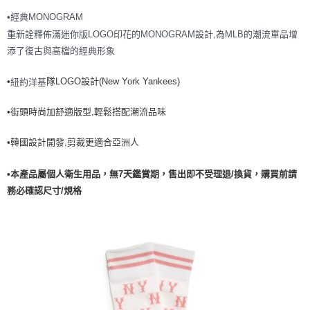
7-11取貨付款<未取貨列黑名單/不支援離島取退>
•經典MONOGRAM
重新詮釋佈滿迷你版LOGO印花的MONOGRAM設計,為MLB的潮流單品增
每筆NT$60，滿NT$499(含以上)免運費
添了復古與高檔的經典形象
7-11取貨<不支援離島取退>
每筆NT$60，滿NT$499(含以上)免運費
•
隊LOGO設計(New York Yankees)
紐約洋基
宅配滿699免運
•街頭時尚加舒適版型,輕鬆搭配潮流品味
每筆NT$80，滿NT$699(含以上)免運費
•韓國設計開發,剪裁更適合亞洲人
•本產品屬個人衛生用品，無7天鑑賞期，售出即不受理退/換貨，購買前請
務必確認尺寸/規格