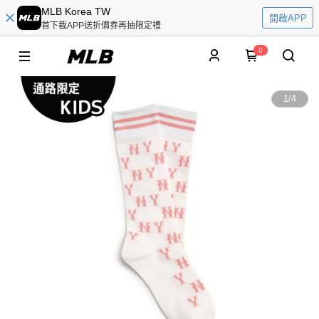
MLB Korea TW
開啟APP
首下載APP送折價券再抽限定禮
0
1
/
4