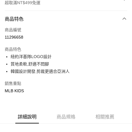
超取滿NT$499免運
付款方式
商品特色
信用卡一次付款
商品編號
超商取貨付款
11296658
LINE Pay
商品特色
Apple Pay
紐約洋基隊LOGO設計
質地柔軟,舒適不悶腳
街口支付
韓國設計開發,剪裁更適合亞洲人
悠遊付
銷售重點
MLB KIDS
運送方式
全家取貨付款<未取貨列黑名單/不支援離島取退>
每筆NT$60，滿NT$499(含以上)免運費
詳細說明
商品規格
相關推薦
全家取貨<不支援離島取退>
每筆NT$60，滿NT$499(含以上)免運費