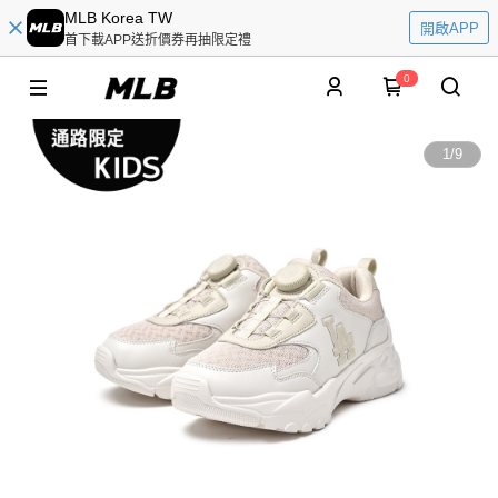
MLB Korea TW
開啟APP
首下載APP送折價券再抽限定禮
0
1
/
9