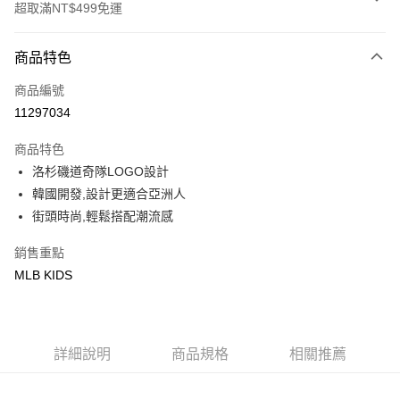
超取滿NT$499免運
付款方式
商品特色
信用卡一次付款
商品編號
超商取貨付款
11297034
LINE Pay
商品特色
Apple Pay
洛杉磯道奇隊LOGO設計
韓國開發,設計更適合亞洲人
街口支付
街頭時尚,輕鬆搭配潮流感
悠遊付
銷售重點
MLB KIDS
運送方式
全家取貨付款<未取貨列黑名單/不支援離島取退>
每筆NT$60，滿NT$499(含以上)免運費
詳細說明
商品規格
相關推薦
全家取貨<不支援離島取退>
每筆NT$60，滿NT$499(含以上)免運費