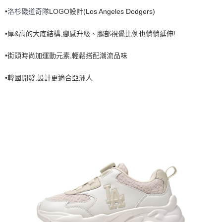
•
洛杉磯道奇隊
LOGO設計(
Los Angeles Dodgers
)
7-11取貨付款<未取貨列黑名單/不支援離島取退>
每筆NT$60，滿NT$499(含以上)免運費
•厚&高的大底結構,腳感升級、腿部視覺比例也悄悄延伸!
7-11取貨<不支援離島取退>
•街頭時尚加運動元素,輕鬆搭配潮流品味
每筆NT$60，滿NT$499(含以上)免運費
宅配滿699免運
•韓國開發,設計更適合亞洲人
每筆NT$80，滿NT$699(含以上)免運費