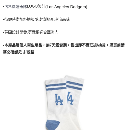
•
LOGO設計
洛杉磯道奇隊
(
Los Angeles Dodgers
)
7-11取貨付款<未取貨列黑名單/不支援離島取退>
每筆NT$60，滿NT$499(含以上)免運費
•街頭時尚加舒適版型,輕鬆搭配潮流品味
7-11取貨<不支援離島取退>
•韓國設計開發,剪裁更適合亞洲人
每筆NT$60，滿NT$499(含以上)免運費
宅配滿699免運
•本產品屬個人衛生用品，無7天鑑賞期，售出即不受理退/換貨，購買前請
每筆NT$80，滿NT$699(含以上)免運費
務必確認尺寸/規格