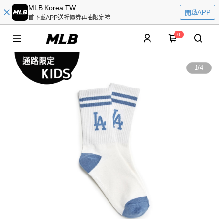
MLB Korea TW
開啟APP
首下載APP送折價券再抽限定禮
0
1
/
4