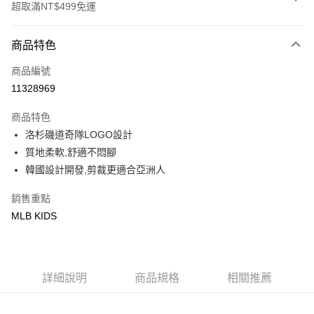
超取滿NT$499免運
付款方式
商品特色
信用卡一次付款
商品編號
超商取貨付款
11328969
LINE Pay
商品特色
Apple Pay
洛杉磯道奇隊LOGO設計
質地柔軟,舒適不悶腳
街口支付
韓國設計開發,剪裁更適合亞洲人
悠遊付
銷售重點
MLB KIDS
運送方式
全家取貨付款<未取貨列黑名單/不支援離島取退>
每筆NT$60，滿NT$499(含以上)免運費
詳細說明
商品規格
相關推薦
全家取貨<不支援離島取退>
每筆NT$60，滿NT$499(含以上)免運費