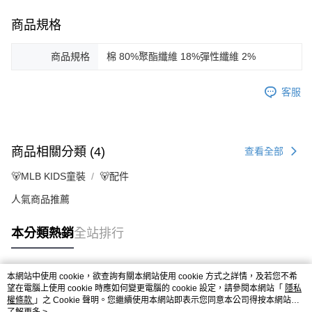
商品規格
商品規格
棉 80%聚酯纖維 18%彈性纖維 2%
客服
商品相關分類 (4)
查看全部
🐻MLB KIDS童裝
🐻配件
人氣商品推薦
本分類熱銷
全站排行
本網站中使用 cookie，欲查詢有關本網站使用 cookie 方式之詳情，及若您不希
熱門標籤
望在電腦上使用 cookie 時應如何變更電腦的 cookie 設定，請參閱本網站「
隱私
權條款
」之 Cookie 聲明。您繼續使用本網站即表示您同意本公司得按本網站使