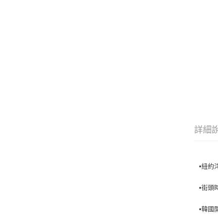
詳細
•紐約洋
•街頭
•韓國