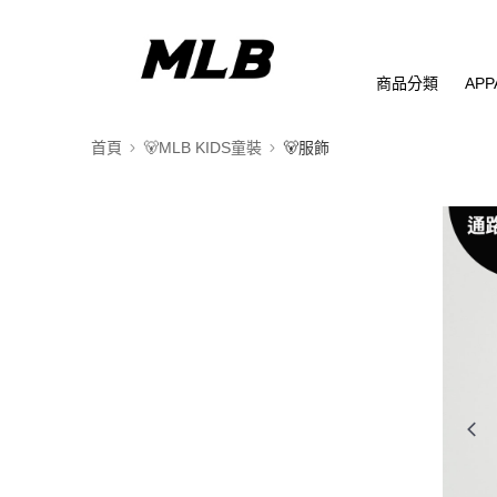
商品分類
APP
首頁
🐻MLB KIDS童裝
🐻服飾