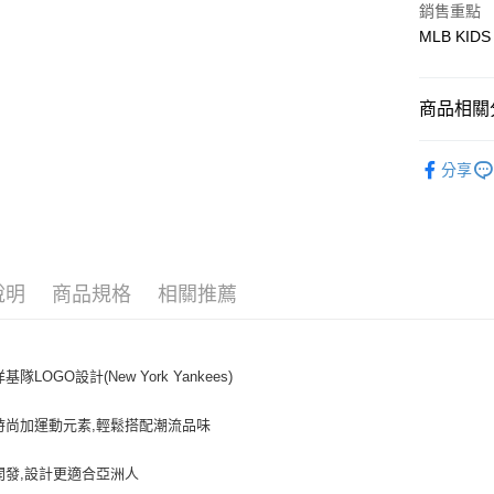
銷售重點
MLB KIDS
悠遊付
商品相關分
運送方式
全家取貨付
🐻MLB K
分享
每筆NT$6
人氣商品
全家取貨<
全部商品
每筆NT$6
7-11取
說明
商品規格
相關推薦
每筆NT$6
7-11取
基隊LOGO設計(New York Yankees)
每筆NT$6
時尚加運動元素,輕鬆搭配潮流品味
宅配滿69
每筆NT$8
開發,設計更適合亞洲人