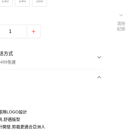
130
140
150
清除
紀錄
送方式
499免運
次付款
付款
基隊LOGO設計
尚,舒適版型
計開發,剪裁更適合亞洲人