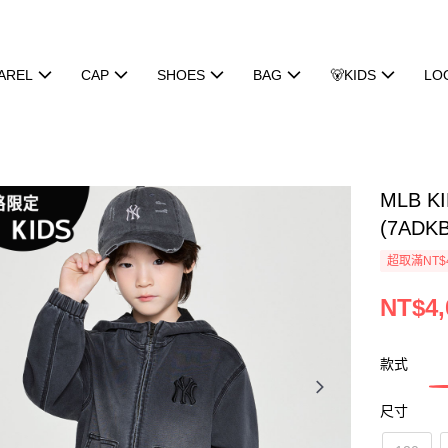
AREL
CAP
SHOES
BAG
🐻KIDS
LO
MLB 
(7ADK
超取滿NT$
NT$4,
款式
尺寸