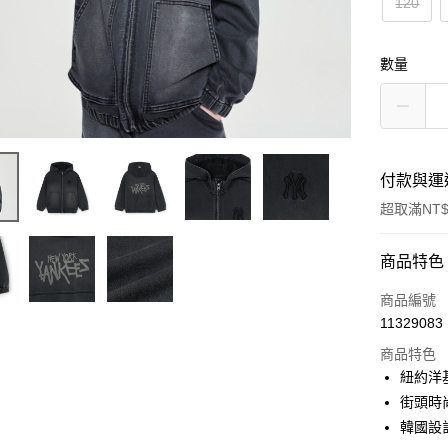
120
數量
付款與運
超取滿NT$
付款方式
商品特色
信用卡一
商品編號
11329083
超商取貨
商品特色
LINE Pay
紐約洋
街頭時
Apple Pay
韓國設
街口支付