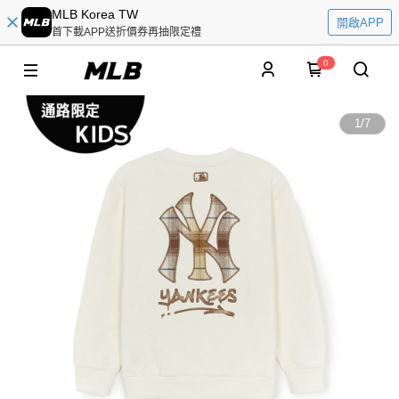
MLB Korea TW
開啟APP
首下載APP送折價券再抽限定禮
0
1
/
7