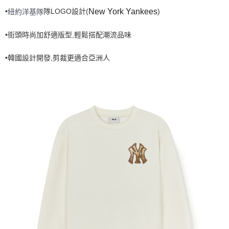
•
隊LOGO設計(
)
New York Yankees
7-11取貨付款<未取貨列黑名單/不支援離島取退>
紐約洋基隊
每筆NT$60，滿NT$499(含以上)免運費
•街頭時尚加舒適版型,輕鬆搭配潮流品味
7-11取貨<不支援離島取退>
•韓國設計開發,剪裁更適合亞洲人
每筆NT$60，滿NT$499(含以上)免運費
宅配滿699免運
每筆NT$80，滿NT$699(含以上)免運費