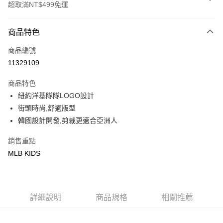
超取滿NT$499免運
付款方式
商品特色
信用卡一次付款
商品編號
超商取貨付款
11329109
LINE Pay
商品特色
Apple Pay
紐約洋基隊隊LOGO設計
街頭時尚,舒適版型
街口支付
韓國設計開發,剪裁更適合亞洲人
悠遊付
銷售重點
MLB KIDS
運送方式
全家取貨付款<未取貨列黑名單/不支援離島取退>
每筆NT$60，滿NT$499(含以上)免運費
詳細說明
商品規格
相關推薦
全家取貨<不支援離島取退>
每筆NT$60，滿NT$499(含以上)免運費