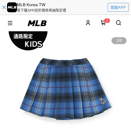
MLB Korea TW
開啟APP
首下載APP送折價券再抽限定禮
0
1
/
8