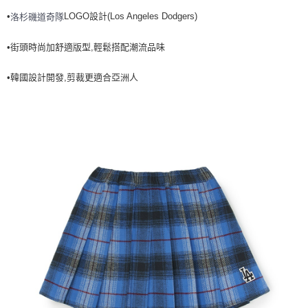
7-11取貨付款<未取貨列黑名單/不支援離島取退>
•
LOGO設計(Los Angeles Dodgers)
洛杉磯道奇隊
每筆NT$60，滿NT$499(含以上)免運費
•街頭時尚加舒適版型,輕鬆搭配潮流品味
7-11取貨<不支援離島取退>
•韓國設計開發,剪裁更適合亞洲人
每筆NT$60，滿NT$499(含以上)免運費
宅配滿699免運
每筆NT$80，滿NT$699(含以上)免運費