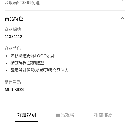
超取滿NT$499免運
付款方式
商品特色
信用卡一次付款
商品編號
超商取貨付款
11331112
LINE Pay
商品特色
Apple Pay
洛杉磯道奇隊LOGO設計
街頭時尚,舒適版型
街口支付
韓國設計開發,剪裁更適合亞洲人
悠遊付
銷售重點
MLB KIDS
運送方式
全家取貨付款<未取貨列黑名單/不支援離島取退>
每筆NT$60，滿NT$499(含以上)免運費
詳細說明
商品規格
相關推薦
全家取貨<不支援離島取退>
每筆NT$60，滿NT$499(含以上)免運費