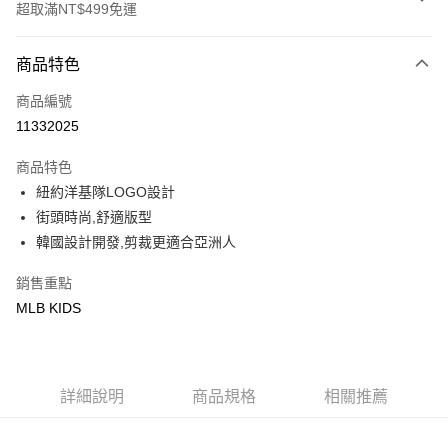
超取滿NT$499免運
付款方式
商品特色
信用卡一次付款
商品編號
超商取貨付款
11332025
LINE Pay
商品特色
Apple Pay
紐約洋基隊LOGO設計
街頭時尚,舒適版型
街口支付
韓國設計開發,剪裁更適合亞洲人
悠遊付
銷售重點
MLB KIDS
運送方式
全家取貨付款<未取貨列黑名單/不支援離島取退>
每筆NT$60，滿NT$499(含以上)免運費
詳細說明
商品規格
相關推薦
全家取貨<不支援離島取退>
每筆NT$60，滿NT$499(含以上)免運費