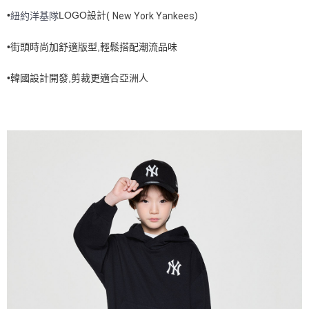
•
LOGO設計(
)
7-11取貨付款<未取貨列黑名單/不支援離島取退>
紐約洋基隊
New York Yankees
每筆NT$60，滿NT$499(含以上)免運費
•街頭時尚加舒適版型,輕鬆搭配潮流品味
7-11取貨<不支援離島取退>
•韓國設計開發,剪裁更適合亞洲人
每筆NT$60，滿NT$499(含以上)免運費
宅配滿699免運
每筆NT$80，滿NT$699(含以上)免運費