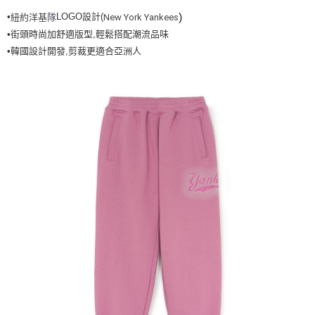
7-11取貨付款<未取貨列黑名單/不支援離島取退>
)
•
LOGO設計(
紐約洋基
隊
New York Yankees
•街頭時尚加舒適版型,輕鬆搭配潮流品味
每筆NT$60，滿NT$499(含以上)免運費
•韓國設計開發,剪裁更適合亞洲人
7-11取貨<不支援離島取退>
每筆NT$60，滿NT$499(含以上)免運費
宅配滿699免運
每筆NT$80，滿NT$699(含以上)免運費