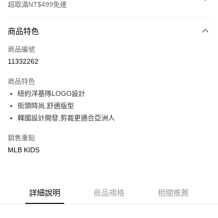
超取滿NT$499免運
付款方式
商品特色
信用卡一次付款
商品編號
超商取貨付款
11332262
LINE Pay
商品特色
Apple Pay
紐約洋基隊LOGO設計
街頭時尚,舒適版型
街口支付
韓國設計開發,剪裁更適合亞洲人
悠遊付
銷售重點
MLB KIDS
運送方式
全家取貨付款<未取貨列黑名單/不支援離島取退>
每筆NT$60，滿NT$499(含以上)免運費
詳細說明
商品規格
相關推薦
全家取貨<不支援離島取退>
每筆NT$60，滿NT$499(含以上)免運費