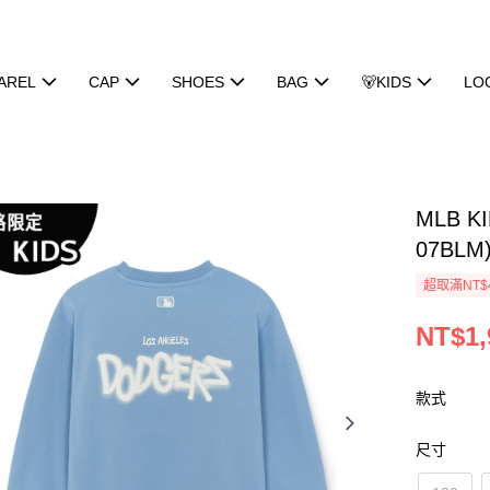
AREL
CAP
SHOES
BAG
🐻KIDS
LO
MLB K
07BLM
超取滿NT$
NT$1,
款式
尺寸