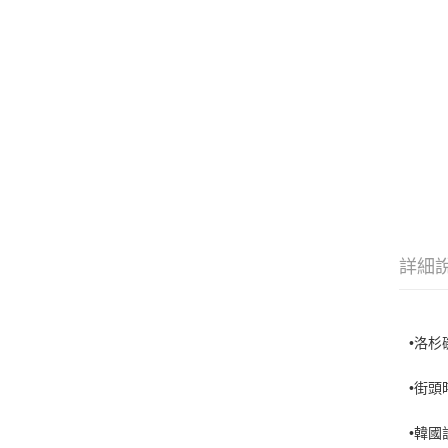
詳細
•洛杉
•街
•韓國