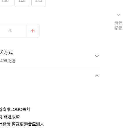
130
140
150
清除
紀錄
送方式
499免運
次付款
付款
道奇隊LOGO設計
尚,舒適版型
計開發,剪裁更適合亞洲人