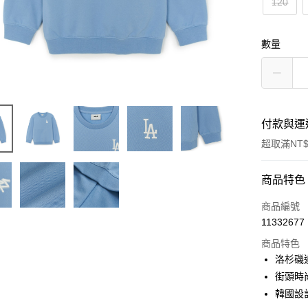
120
數量
付款與運
超取滿NT$
付款方式
商品特色
信用卡一
商品編號
11332677
超商取貨
商品特色
LINE Pay
洛杉磯
街頭時
Apple Pay
韓國設
街口支付