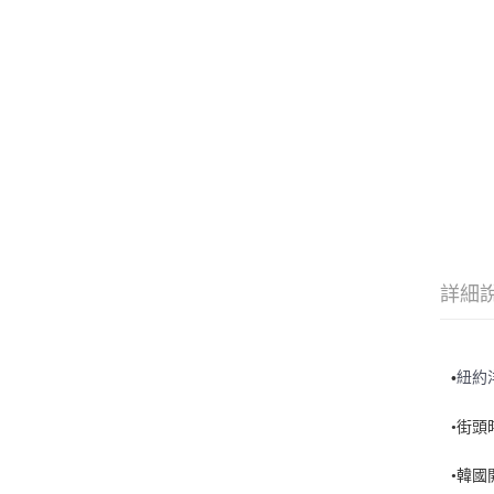
詳細
•
紐約
•街
•韓國