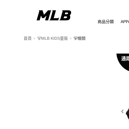
商品分類
APP
首頁
🐻MLB KIDS童裝
🐻帽類