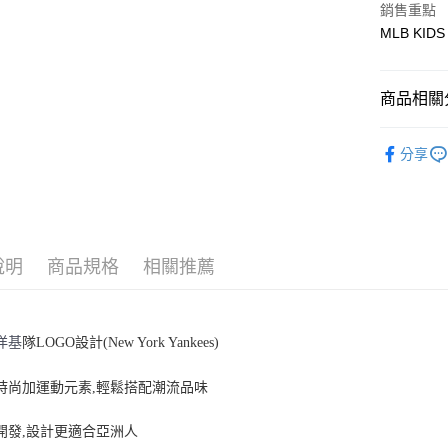
銷售重點
MLB KIDS
悠遊付
商品相關分
運送方式
全家取貨付
🐻MLB K
分享
每筆NT$6
人氣商品
全家取貨<
全部商品
每筆NT$6
7-11取
說明
商品規格
相關推薦
每筆NT$6
7-11取
洋基
隊LOGO設計(New York Yankees)
每筆NT$6
頭時尚加運動元素,輕鬆搭配潮流品味
宅配滿69
每筆NT$8
開發,設計更適合亞洲人