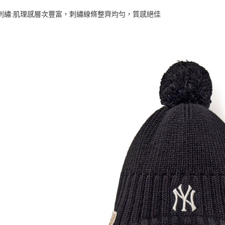
體刺繡:肌理感層次豐富，刺繡線條整齊均勻，質感絕佳