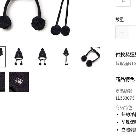
F
數量
付款與運
超取滿NT$
付款方式
商品特色
信用卡一
商品編號
11333073
超商取貨
商品特色
LINE Pay
紐約洋
防風保
Apple Pay
立體刺
街口支付