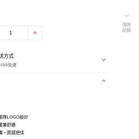
清除
紀錄
送方式
499免運
次付款
付款
基隊LOGO設計
暖兼舒適
繡，質感絕佳