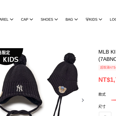
AREL
CAP
SHOES
BAG
🐻KIDS
LO
MLB 
(7ABNC
超取滿NT$
NT$1,
款式
尺寸