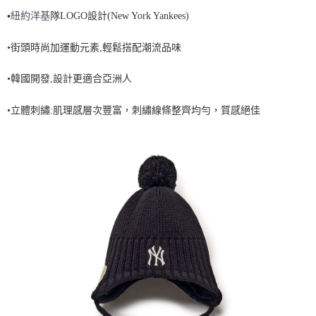
•
紐約洋基
隊LOGO設計(New York Yankees)
7-11取貨付款<未取貨列黑名單/不支援離島取退>
每筆NT$60，滿NT$499(含以上)免運費
•街頭時尚加運動元素,輕鬆搭配潮流品味
7-11取貨<不支援離島取退>
•韓國開發,設計更適合亞洲人
每筆NT$60，滿NT$499(含以上)免運費
宅配滿699免運
•立體刺繡:肌理感層次豐富，刺繡線條整齊均勻，質感絕佳
每筆NT$80，滿NT$699(含以上)免運費