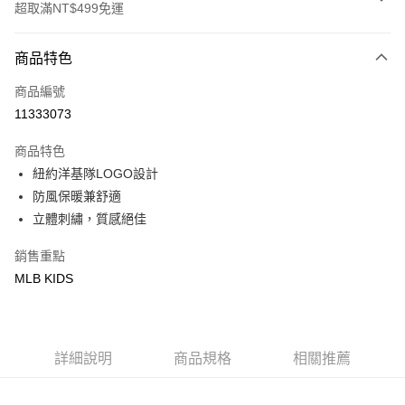
超取滿NT$499免運
付款方式
商品特色
信用卡一次付款
商品編號
超商取貨付款
11333073
LINE Pay
商品特色
Apple Pay
紐約洋基隊LOGO設計
防風保暖兼舒適
街口支付
立體刺繡，質感絕佳
悠遊付
銷售重點
MLB KIDS
運送方式
全家取貨付款<未取貨列黑名單/不支援離島取退>
每筆NT$60，滿NT$499(含以上)免運費
詳細說明
商品規格
相關推薦
全家取貨<不支援離島取退>
每筆NT$60，滿NT$499(含以上)免運費