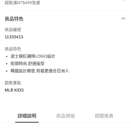
超取滿NT$499免運
付款方式
商品特色
信用卡一次付款
商品編號
超商取貨付款
11333413
LINE Pay
商品特色
Apple Pay
波士頓紅襪隊LOGO設計
街頭時尚,舒適版型
街口支付
韓國設計開發,剪裁更適合亞洲人
悠遊付
銷售重點
MLB KIDS
運送方式
全家取貨付款<未取貨列黑名單/不支援離島取退>
每筆NT$60，滿NT$499(含以上)免運費
詳細說明
商品規格
相關推薦
全家取貨<不支援離島取退>
每筆NT$60，滿NT$499(含以上)免運費