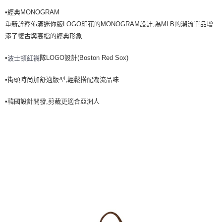
7-11取貨付款<未取貨列黑名單/不支援離島取退>
•經典MONOGRAM
重新詮釋佈滿迷你版LOGO印花的MONOGRAM設計,為MLB的潮流單品增
每筆NT$60，滿NT$499(含以上)免運費
添了復古與高檔的經典形象
7-11取貨<不支援離島取退>
每筆NT$60，滿NT$499(含以上)免運費
•
隊LOGO設計(Boston Red Sox)
波士頓紅襪
宅配滿699免運
•街頭時尚加舒適版型,輕鬆搭配潮流品味
每筆NT$80，滿NT$699(含以上)免運費
•韓國設計開發,剪裁更適合亞洲人