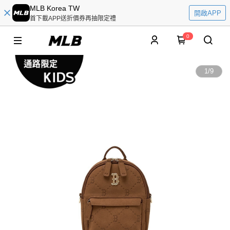
MLB Korea TW
開啟APP
首下載APP送折價券再抽限定禮
0
1
/
9