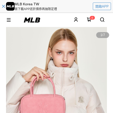
MLB Korea TW
開啟APP
首下載APP送折價券再抽限定禮
0
1
/
7