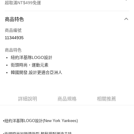
超取滿NT$499免運
付款方式
商品特色
信用卡一次付款
商品編號
超商取貨付款
11344935
LINE Pay
商品特色
Apple Pay
紐約洋基隊LOGO設計
街頭時尚，運動元素
街口支付
韓國開發,設計更適合亞洲人
悠遊付
運送方式
詳細說明
商品規格
相關推薦
全家取貨付款<未取貨列黑名單/不支援離島取退>
每筆NT$60，滿NT$499(含以上)免運費
•紐約洋基隊LOGO設計(New York Yankees)
全家取貨<不支援離島取退>
每筆NT$60，滿NT$499(含以上)免運費
•街頭時尚加舒適版型,輕鬆搭配潮流品味