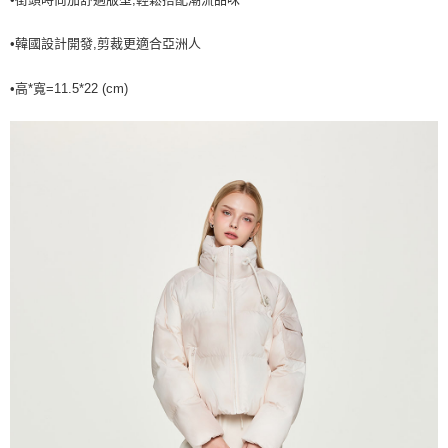
7-11取貨付款<未取貨列黑名單/不支援離島取退>
•韓國設計開發,剪裁更適合亞洲人
每筆NT$60，滿NT$499(含以上)免運費
7-11取貨<不支援離島取退>
•高*寬=11.5*22 (cm)
每筆NT$60，滿NT$499(含以上)免運費
宅配滿699免運
每筆NT$80，滿NT$699(含以上)免運費