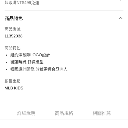
超取滿NT$499免運
付款方式
商品特色
信用卡一次付款
商品編號
超商取貨付款
11352038
LINE Pay
商品特色
Apple Pay
紐約洋基隊LOGO設計
街頭時尚,舒適版型
街口支付
韓國設計開發,剪裁更適合亞洲人
悠遊付
銷售重點
MLB KIDS
運送方式
全家取貨付款<未取貨列黑名單/不支援離島取退>
每筆NT$60，滿NT$499(含以上)免運費
詳細說明
商品規格
相關推薦
全家取貨<不支援離島取退>
每筆NT$60，滿NT$499(含以上)免運費