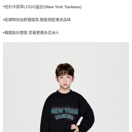
•
紐約洋基隊
LOGO設計(
New York Yankees
)
7-11取貨付款<未取貨列黑名單/不支援離島取退>
每筆NT$60，滿NT$499(含以上)免運費
•街頭時尚加舒適版型,輕鬆搭配潮流品味
7-11取貨<不支援離島取退>
•韓國設計開發,剪裁更適合亞洲人
每筆NT$60，滿NT$499(含以上)免運費
宅配滿699免運
每筆NT$80，滿NT$699(含以上)免運費