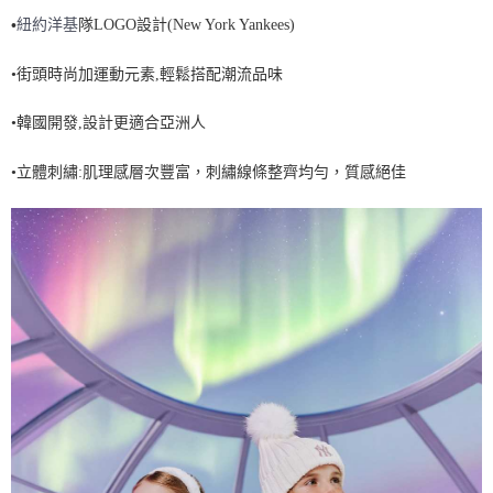
•
紐約洋基
隊LOGO設計(New York Yankees)
7-11取貨付款<未取貨列黑名單/不支援離島取退>
每筆NT$60，滿NT$499(含以上)免運費
•街頭時尚加運動元素,輕鬆搭配潮流品味
7-11取貨<不支援離島取退>
•韓國開發,設計更適合亞洲人
每筆NT$60，滿NT$499(含以上)免運費
宅配滿699免運
•立體刺繡:肌理感層次豐富，刺繡線條整齊均勻，質感絕佳
每筆NT$80，滿NT$699(含以上)免運費