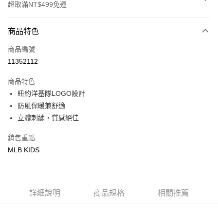
超取滿NT$499免運
付款方式
商品特色
信用卡一次付款
商品編號
超商取貨付款
11352112
LINE Pay
商品特色
Apple Pay
紐約洋基隊LOGO設計
防風保暖兼舒適
街口支付
立體刺繡，質感絕佳
悠遊付
銷售重點
MLB KIDS
運送方式
全家取貨付款<未取貨列黑名單/不支援離島取退>
每筆NT$60，滿NT$499(含以上)免運費
詳細說明
商品規格
相關推薦
全家取貨<不支援離島取退>
每筆NT$60，滿NT$499(含以上)免運費