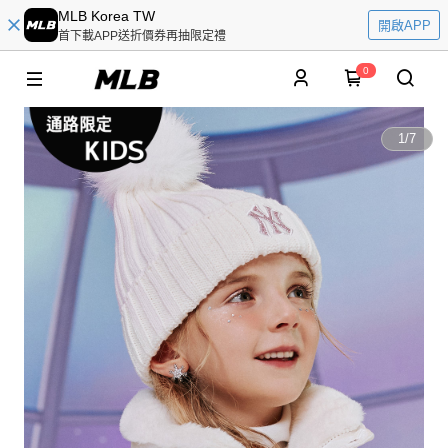
MLB Korea TW
開啟APP
首下載APP送折價券再抽限定禮
0
1
/
7