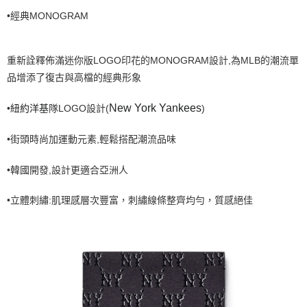
•經典MONOGRAM
7-11取貨付款<未取貨列黑名單/不支援離島取退>
每筆NT$60，滿NT$499(含以上)免運費
7-11取貨<不支援離島取退>
重新詮釋佈滿迷你版LOGO印花的MONOGRAM設計,為MLB的潮流單
品增添了復古與高檔的經典形象
每筆NT$60，滿NT$499(含以上)免運費
宅配滿699免運
New York Yankees
隊
•
LOGO設計(
)
紐約洋基
每筆NT$80，滿NT$699(含以上)免運費
•街頭時尚加運動元素,輕鬆搭配潮流品味
•韓國開發,設計更適合亞洲人
•立體刺繡:肌理感層次豐富，刺繡線條整齊均勻，質感絕佳