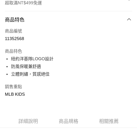
超取滿NT$499免運
付款方式
商品特色
信用卡一次付款
商品編號
超商取貨付款
11352568
LINE Pay
商品特色
Apple Pay
紐約洋基隊LOGO設計
防風保暖兼舒適
街口支付
立體刺繡，質感絕佳
悠遊付
銷售重點
MLB KIDS
運送方式
全家取貨付款<未取貨列黑名單/不支援離島取退>
每筆NT$60，滿NT$499(含以上)免運費
詳細說明
商品規格
相關推薦
全家取貨<不支援離島取退>
每筆NT$60，滿NT$499(含以上)免運費