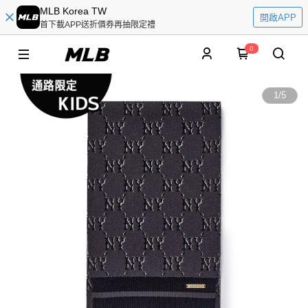
MLB Korea TW
開啟APP
首下載APP送折價券再抽限定禮
0
1
/
5