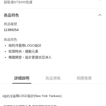
超取滿NT$499免運
付款方式
商品特色
信用卡一次付款
商品編號
超商取貨付款
11389254
LINE Pay
商品特色
Apple Pay
紐約洋基隊LOGO設計
街頭時尚，運動元素
街口支付
韓國開發，設計更適合亞洲人
悠遊付
運送方式
詳細說明
商品規格
相關推薦
全家取貨付款<未取貨列黑名單/不支援離島取退>
每筆NT$60，滿NT$499(含以上)免運費
•
隊LOGO設計(New York Yankees)
紐約洋基
全家取貨<不支援離島取退>
每筆NT$60，滿NT$499(含以上)免運費