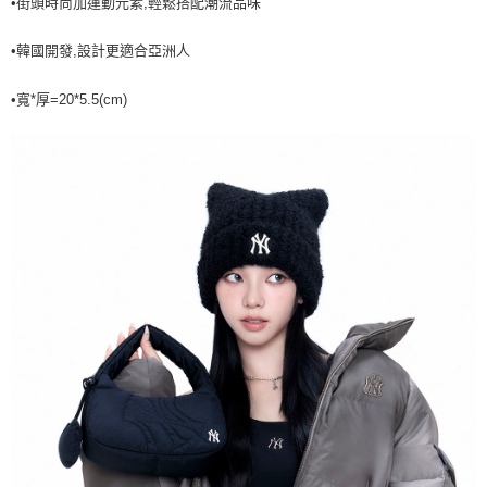
•街頭時尚加運動元素,輕鬆搭配潮流品味
7-11取貨付款<未取貨列黑名單/不支援離島取退>
•韓國開發,設計更適合亞洲人
每筆NT$60，滿NT$499(含以上)免運費
7-11取貨<不支援離島取退>
•寬*厚=20*5.5(cm)
每筆NT$60，滿NT$499(含以上)免運費
宅配滿699免運
每筆NT$80，滿NT$699(含以上)免運費