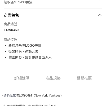
超取滿NT$499免運
付款方式
商品特色
信用卡一次付款
商品編號
超商取貨付款
11390359
LINE Pay
商品特色
Apple Pay
紐約洋基隊LOGO設計
街頭時尚，運動元素
街口支付
韓國開發，設計更適合亞洲人
悠遊付
運送方式
詳細說明
商品規格
相關推薦
全家取貨付款<未取貨列黑名單/不支援離島取退>
每筆NT$60，滿NT$499(含以上)免運費
•
隊LOGO設計(New York Yankees)
紐約洋基
全家取貨<不支援離島取退>
每筆NT$60，滿NT$499(含以上)免運費