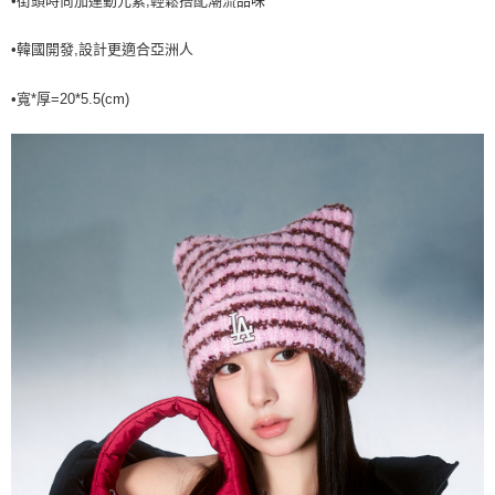
•街頭時尚加運動元素,輕鬆搭配潮流品味
7-11取貨付款<未取貨列黑名單/不支援離島取退>
•韓國開發,設計更適合亞洲人
每筆NT$60，滿NT$499(含以上)免運費
7-11取貨<不支援離島取退>
•寬*厚=20*5.5(cm)
每筆NT$60，滿NT$499(含以上)免運費
宅配滿699免運
每筆NT$80，滿NT$699(含以上)免運費