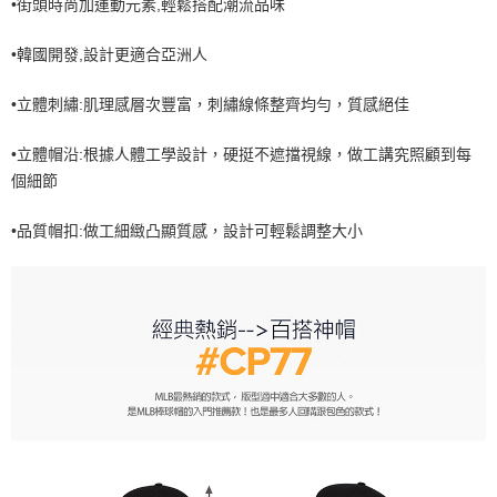
•街頭時尚加運動元素,輕鬆搭配潮流品味
7-11取貨付款<未取貨列黑名單/不支援離島取退>
•韓國開發,設計更適合亞洲人
每筆NT$60，滿NT$499(含以上)免運費
7-11取貨<不支援離島取退>
•立體刺繡:肌理感層次豐富，刺繡線條整齊均勻，質感絕佳
每筆NT$60，滿NT$499(含以上)免運費
•立體帽沿:根據人體工學設計，硬挺不遮擋視線，做工講究照顧到每
宅配滿699免運
個細節
每筆NT$80，滿NT$699(含以上)免運費
•品質帽扣:做工細緻凸顯質感，設計可輕鬆調整大小