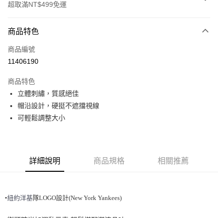
超取滿NT$499免運
付款方式
商品特色
信用卡一次付款
商品編號
超商取貨付款
11406190
LINE Pay
商品特色
Apple Pay
立體刺繡，質感絕佳
帽沿設計，硬挺不遮擋視線
街口支付
可輕鬆調整大小
悠遊付
運送方式
詳細說明
商品規格
相關推薦
全家取貨付款<未取貨列黑名單/不支援離島取退>
每筆NT$60，滿NT$499(含以上)免運費
•
紐
約洋基
隊LOGO設計(New York Yankees)
全家取貨<不支援離島取退>
每筆NT$60，滿NT$499(含以上)免運費