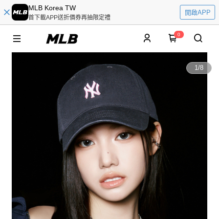
MLB Korea TW
開啟APP
首下載APP送折價券再抽限定禮
0
1
/
8