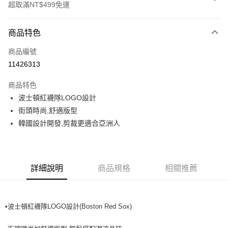
超取滿NT$499免運
付款方式
商品特色
信用卡一次付款
商品編號
超商取貨付款
11426313
LINE Pay
商品特色
Apple Pay
波士頓紅襪隊LOGO設計
街頭時尚,舒適版型
街口支付
韓國設計開發,剪裁更適合亞洲人
悠遊付
運送方式
詳細說明
商品規格
相關推薦
全家取貨付款<未取貨列黑名單/不支援離島取退>
每筆NT$60，滿NT$499(含以上)免運費
•波士頓紅襪隊LOGO設計(Boston Red Sox)
全家取貨<不支援離島取退>
每筆NT$60，滿NT$499(含以上)免運費