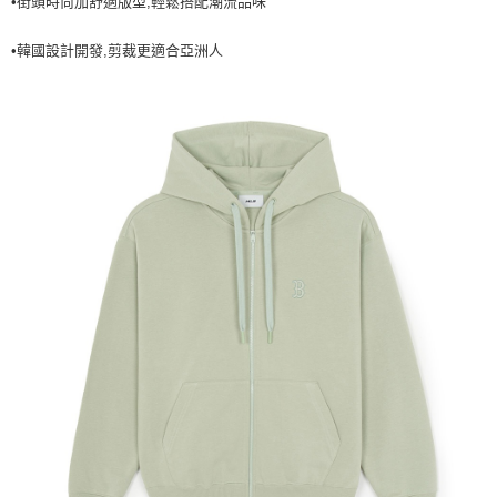
•街頭時尚加舒適版型,輕鬆搭配潮流品味
7-11取貨付款<未取貨列黑名單/不支援離島取退>
•韓國設計開發,剪裁更適合亞洲人
每筆NT$60，滿NT$499(含以上)免運費
7-11取貨<不支援離島取退>
每筆NT$60，滿NT$499(含以上)免運費
宅配滿699免運
每筆NT$80，滿NT$699(含以上)免運費