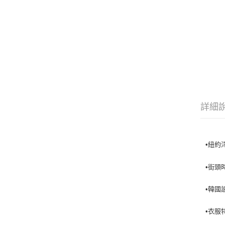
詳細
•紐約
•街頭
•韓國
•衣服