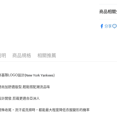
悠遊付
商品相關分
｜服飾
運送方式
分享
人氣商品
全家取貨付
全部商品
每筆NT$6
⚡最新商品
全家取貨<
說明
商品規格
相關推薦
｜BASIC
每筆NT$6
7-11取
洋基隊LOGO設計(
)
New York
Yankees
每筆NT$6
7-11取
時尚加舒適版型,輕鬆搭配潮流品味
每筆NT$6
設計開發,剪裁更適合亞洲人
宅配滿69
每筆NT$8
特殊收尾，流汗或洗滌時，都能最大程度降低衣服變形的機率