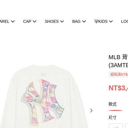
AREL
CAP
SHOES
BAG
🐻KIDS
LO
MLB 
(3AMTB
超取滿NT$
NT$3,
款式
尺寸