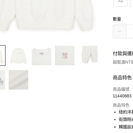
XS
數量
付款與運
超取滿NT$
付款方式
商品特色
信用卡一
商品編號
11440883
超商取貨
商品特色
LINE Pay
紐約洋
街頭時
Apple Pay
韓國設
街口支付