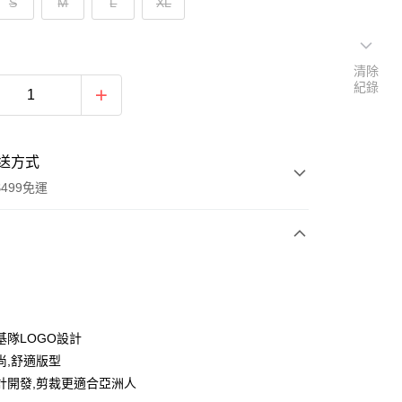
S
M
L
XL
清除
紀錄
送方式
499免運
次付款
付款
基隊LOGO設計
尚,舒適版型
計開發,剪裁更適合亞洲人