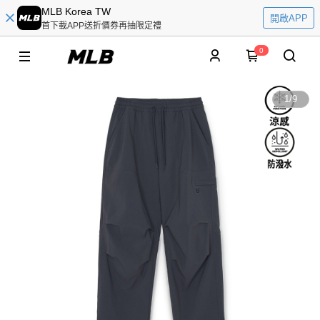
MLB Korea TW
開啟APP
首下載APP送折價券再抽限定禮
0
1
/
9