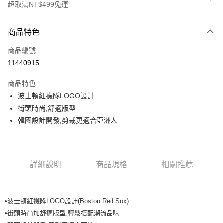
超取滿NT$499免運
付款方式
商品特色
信用卡一次付款
商品編號
超商取貨付款
11440915
LINE Pay
商品特色
Apple Pay
波士頓紅襪隊LOGO設計
街頭時尚,舒適版型
街口支付
韓國設計開發,剪裁更適合亞洲人
悠遊付
運送方式
詳細說明
商品規格
相關推薦
全家取貨付款<未取貨列黑名單/不支援離島取退>
每筆NT$60，滿NT$499(含以上)免運費
•波士頓紅襪隊LOGO設計(Boston Red Sox)
全家取貨<不支援離島取退>
•街頭時尚加舒適版型,輕鬆搭配潮流品味
每筆NT$60，滿NT$499(含以上)免運費