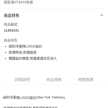
超取滿NT$499免運
付款方式
商品特色
信用卡一次付款
商品編號
超商取貨付款
11454241
LINE Pay
商品特色
Apple Pay
紐約洋基隊LOGO設計
街頭時尚,舒適版型
街口支付
韓國設計開發,剪裁更適合亞洲人
悠遊付
運送方式
詳細說明
商品規格
相關推薦
全家取貨付款<未取貨列黑名單/不支援離島取退>
每筆NT$60，滿NT$499(含以上)免運費
紐約洋基
New York Yankees
•
隊LOGO設計(
)
全家取貨<不支援離島取退>
每筆NT$60，滿NT$499(含以上)免運費