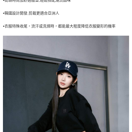
•街頭時尚加舒適版型,輕鬆搭配潮流品味
7-11取貨付款<未取貨列黑名單/不支援離島取退>
•韓國設計開發,剪裁更適合亞洲人
每筆NT$60，滿NT$499(含以上)免運費
7-11取貨<不支援離島取退>
•衣服特殊收尾，流汗或洗滌時，都能最大程度降低衣服變形的機率
每筆NT$60，滿NT$499(含以上)免運費
宅配滿699免運
每筆NT$80，滿NT$699(含以上)免運費