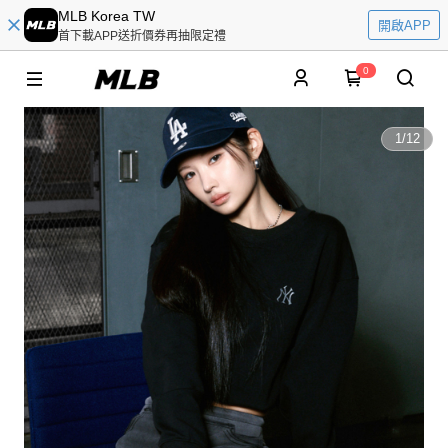
MLB Korea TW
開啟APP
首下載APP送折價券再抽限定禮
0
1
/
12