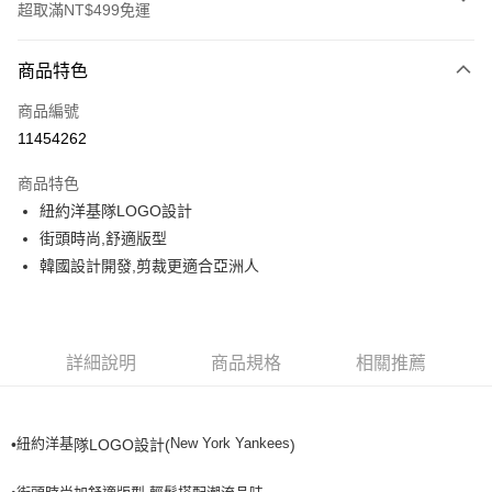
超取滿NT$499免運
付款方式
商品特色
信用卡一次付款
商品編號
超商取貨付款
11454262
LINE Pay
商品特色
Apple Pay
紐約洋基隊LOGO設計
街頭時尚,舒適版型
街口支付
韓國設計開發,剪裁更適合亞洲人
悠遊付
運送方式
詳細說明
商品規格
相關推薦
全家取貨付款<未取貨列黑名單/不支援離島取退>
每筆NT$60，滿NT$499(含以上)免運費
紐約洋基
New York Yankees
•
隊LOGO設計(
)
全家取貨<不支援離島取退>
每筆NT$60，滿NT$499(含以上)免運費