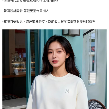
•街頭時尚加舒適版型,輕鬆搭配潮流品味
7-11取貨付款<未取貨列黑名單/不支援離島取退>
•韓國設計開發,剪裁更適合亞洲人
每筆NT$60，滿NT$499(含以上)免運費
7-11取貨<不支援離島取退>
•衣服特殊收尾，流汗或洗滌時，都能最大程度降低衣服變形的機率
每筆NT$60，滿NT$499(含以上)免運費
宅配滿699免運
每筆NT$80，滿NT$699(含以上)免運費