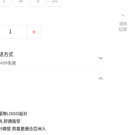
L
M
S
XS
清除
紀錄
送方式
499免運
次付款
付款
基隊LOGO設計
尚,舒適版型
計開發,剪裁更適合亞洲人