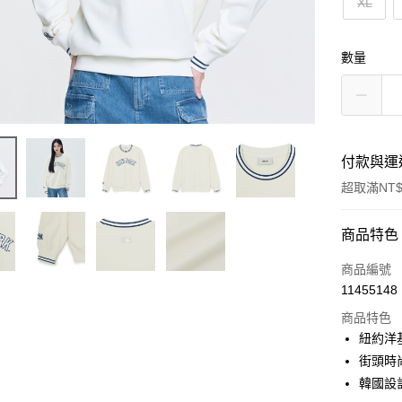
XL
數量
付款與運
超取滿NT$
付款方式
商品特色
信用卡一
商品編號
11455148
超商取貨
商品特色
LINE Pay
紐約洋
街頭時
Apple Pay
韓國設
街口支付