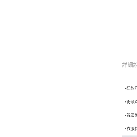
詳細
紐約
•
•街頭
•韓國
•衣服