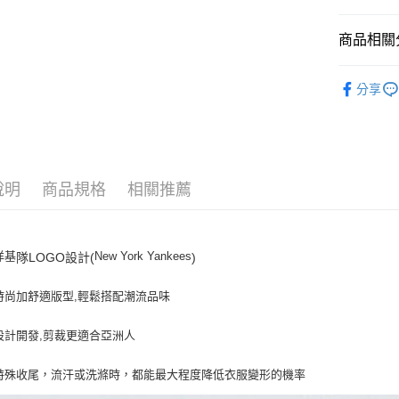
悠遊付
商品相關分
｜服飾
運送方式
分享
人氣商品
全家取貨付
全部商品
每筆NT$6
⚡最新商品
全家取貨<
說明
商品規格
相關推薦
｜VARSI
每筆NT$6
7-11取
洋基
New York Yankees
隊LOGO設計(
)
每筆NT$6
7-11取
時尚加舒適版型,輕鬆搭配潮流品味
每筆NT$6
設計開發,剪裁更適合亞洲人
宅配滿69
每筆NT$8
特殊收尾，流汗或洗滌時，都能最大程度降低衣服變形的機率