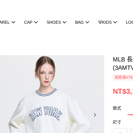
AREL
CAP
SHOES
BAG
🐻KIDS
LO
MLB 
(3AMT
超取滿NT$
NT$3,
款式
尺寸