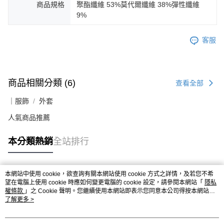
商品規格
聚酯纖維 53%莫代爾纖維 38%彈性纖維
9%
客服
商品相關分類 (6)
查看全部
｜服飾
外套
人氣商品推薦
本分類熱銷
全站排行
本網站中使用 cookie，欲查詢有關本網站使用 cookie 方式之詳情，及若您不希
熱門標籤
望在電腦上使用 cookie 時應如何變更電腦的 cookie 設定，請參閱本網站「
隱私
權條款
」之 Cookie 聲明。您繼續使用本網站即表示您同意本公司得按本網站使
用條款之 Cookie 聲明使用 cookie。
了解更多 >