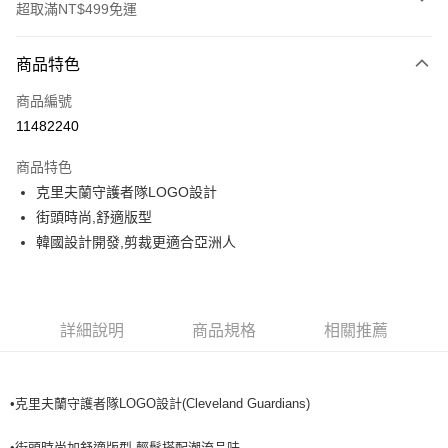
超取滿NT$499免運
付款方式
商品特色
信用卡一次付款
商品編號
超商取貨付款
11482240
LINE Pay
商品特色
Apple Pay
克里夫蘭守護者隊LOGO設計
街頭時尚,舒適版型
街口支付
韓國設計開發,剪裁更適合亞洲人
悠遊付
運送方式
詳細說明
商品規格
相關推薦
全家取貨付款<未取貨列黑名單/不支援離島取退>
每筆NT$60，滿NT$499(含以上)免運費
•克里夫蘭守護者隊LOGO設計(Cleveland Guardians)
全家取貨<不支援離島取退>
每筆NT$60，滿NT$499(含以上)免運費
•街頭時尚加舒適版型,輕鬆搭配潮流品味