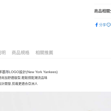
悠遊付
商品相關分
｜服飾
運送方式
分享
人氣商品
全家取貨付
全部商品
每筆NT$6
⚡最新商品
全家取貨<
說明
商品規格
相關推薦
｜BASIC
每筆NT$6
7-11取
洋基
New York Yankees)
隊
LOGO設計(
每筆NT$6
時尚加舒適版型,輕鬆搭配潮流品味
7-11取
設計開發,剪裁更適合亞洲人
每筆NT$6
宅配滿69
每筆NT$8