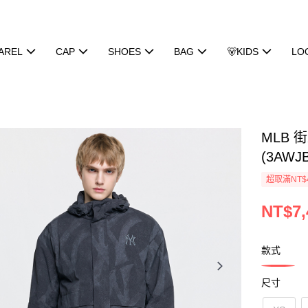
AREL
CAP
SHOES
BAG
🐻KIDS
LO
MLB 
(3AWJB
超取滿NT$
NT$7,
款式
尺寸