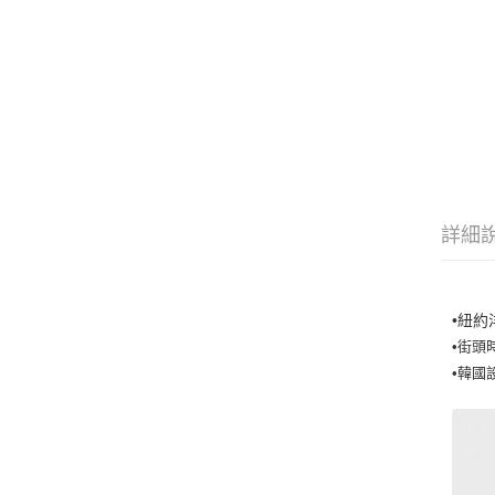
詳細
•紐約
•街頭
•韓國