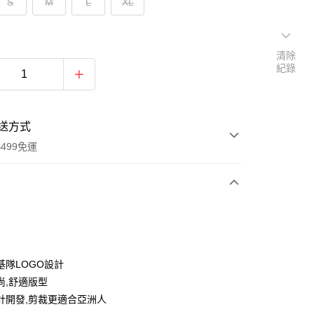
S
M
L
XL
清除
紀錄
送方式
499免運
次付款
付款
基隊LOGO設計
尚,舒適版型
計開發,剪裁更適合亞洲人