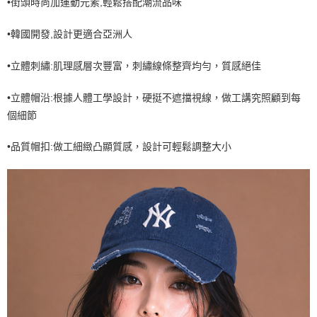
•街頭時尚加運動元素,輕鬆搭配潮流品味
7-11取貨付款<未取貨列黑名單/不支援離島取退>
•韓國開發,設計更適合亞洲人
每筆NT$60，滿NT$499(含以上)免運費
7-11取貨<不支援離島取退>
•立體刺繡:肌理感層次豐富，刺繡線條整齊均勻，質感絕佳
每筆NT$60，滿NT$499(含以上)免運費
•立體帽沿:根據人體工學設計，硬挺不遮擋視線，做工講究照顧到每
宅配滿699免運
個細節
每筆NT$80，滿NT$699(含以上)免運費
•品質帽扣:做工細緻凸顯質感，設計可輕鬆調整大小