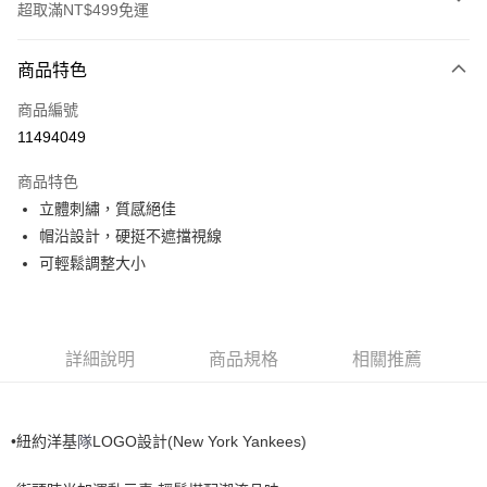
超取滿NT$499免運
付款方式
商品特色
信用卡一次付款
商品編號
超商取貨付款
11494049
LINE Pay
商品特色
Apple Pay
立體刺繡，質感絕佳
帽沿設計，硬挺不遮擋視線
街口支付
可輕鬆調整大小
悠遊付
運送方式
詳細說明
商品規格
相關推薦
全家取貨付款<未取貨列黑名單/不支援離島取退>
每筆NT$60，滿NT$499(含以上)免運費
•紐約洋基
New York Yankees)
隊
LOGO設計(
全家取貨<不支援離島取退>
每筆NT$60，滿NT$499(含以上)免運費