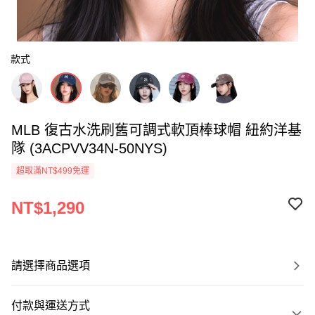
款式
MLB 復古水洗刷舊可調式軟頂棒球帽 紐約洋基
隊 (3ACPVV34N-50NYS)
超取滿NT$499免運
NT$1,290
請選擇商品選項
付款與運送方式