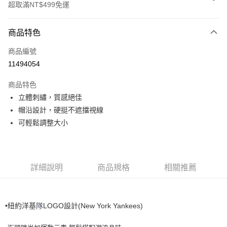
超取滿NT$499免運
付款方式
商品特色
信用卡一次付款
商品編號
超商取貨付款
11494054
LINE Pay
商品特色
Apple Pay
立體刺繡，質感絕佳
帽沿設計，硬挺不遮擋視線
街口支付
可輕鬆調整大小
悠遊付
運送方式
詳細說明
商品規格
相關推薦
全家取貨付款<未取貨列黑名單/不支援離島取退>
每筆NT$60，滿NT$499(含以上)免運費
•紐約洋基
New York Yankees)
隊
LOGO設計(
全家取貨<不支援離島取退>
每筆NT$60，滿NT$499(含以上)免運費