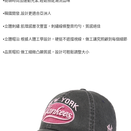
•街頭時尚加運動元素,輕鬆搭配潮流品味
7-11取貨付款<未取貨列黑名單/不支援離島取退>
•韓國開發,設計更適合亞洲人
每筆NT$60，滿NT$499(含以上)免運費
7-11取貨<不支援離島取退>
•立體刺繡:肌理感層次豐富，刺繡線條整齊均勻，質感絕佳
每筆NT$60，滿NT$499(含以上)免運費
•立體帽沿:根據人體工學設計，硬挺不遮擋視線，做工講究照顧到每個細節
宅配滿699免運
•品質帽扣:做工細緻凸顯質感，設計可輕鬆調整大小
每筆NT$80，滿NT$699(含以上)免運費