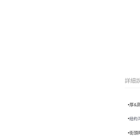
詳細
•厚&
•
紐約
•街