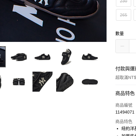
230
265
數量
付款與運
超取滿NT$
付款方式
商品特色
信用卡一
商品編號
11494071
超商取貨
商品特色
LINE Pay
紐約洋