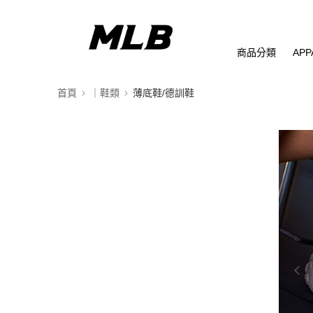
商品分類
APP
首頁
｜鞋類
薄底鞋/德訓鞋