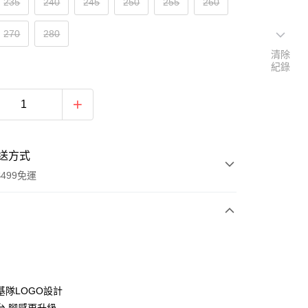
235
240
245
250
255
260
270
280
清除
紀錄
送方式
499免運
次付款
付款
基隊LOGO設計