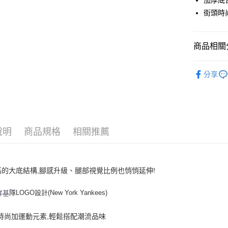
加厚底
Apple Pay
街頭時
街口支付
悠遊付
商品相關分
｜鞋類
運送方式
分享
人氣商品
全家取貨付
全部商品
每筆NT$6
⚡最新商品
全家取貨<
說明
商品規格
相關推薦
｜BASIC
每筆NT$6
💙MLB WI
7-11取
高的大底結構,腳感升級、腿部視覺比例也悄悄延伸!
每筆NT$6
7-11取
隊LOGO設計(New York Yankees)
洋基
每筆NT$6
頭時尚加運動元素,輕鬆搭配潮流品味
宅配滿69