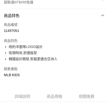
超取滿NT$499免運
付款方式
商品特色
信用卡一次付款
商品編號
超商取貨付款
11497051
LINE Pay
商品特色
Apple Pay
紐約洋基隊LOGO設計
街頭時尚,舒適版型
街口支付
韓國設計開發,剪裁更適合亞洲人
悠遊付
銷售重點
MLB KIDS
運送方式
全家取貨付款<未取貨列黑名單/不支援離島取退>
每筆NT$60，滿NT$499(含以上)免運費
詳細說明
商品規格
相關推薦
全家取貨<不支援離島取退>
每筆NT$60，滿NT$499(含以上)免運費