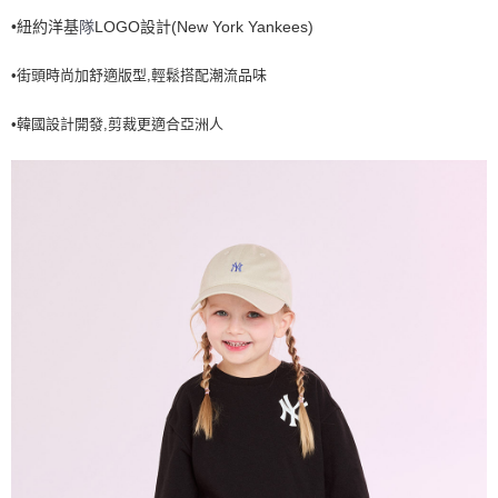
7-11取貨付款<未取貨列黑名單/不支援離島取退>
•紐約洋基
New York Yankees)
隊
LOGO設計(
每筆NT$60，滿NT$499(含以上)免運費
•街頭時尚加舒適版型,輕鬆搭配潮流品味
7-11取貨<不支援離島取退>
•韓國設計開發,剪裁更適合亞洲人
每筆NT$60，滿NT$499(含以上)免運費
宅配滿699免運
每筆NT$80，滿NT$699(含以上)免運費