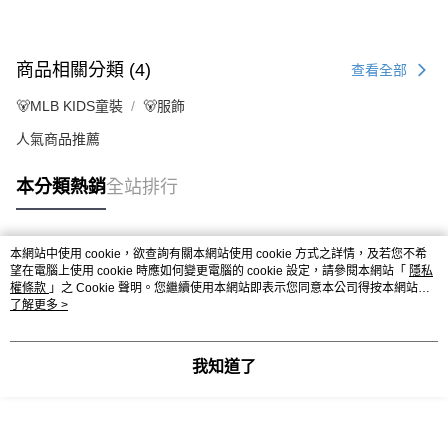
商品相關分類 (4)
查看全部
🐻MLB KIDS童裝
🐻服飾
人氣商品推薦
本分類熱銷
全站排行
本網站中使用 cookie，欲查詢有關本網站使用 cookie 方式之詳情，及若您不希
熱門標籤
望在電腦上使用 cookie 時應如何變更電腦的 cookie 設定，請參閱本網站「
隱私
權條款
」之 Cookie 聲明。您繼續使用本網站即表示您同意本公司得按本網站使
用條款之 Cookie 聲明使用 cookie。
了解更多 >
我知道了