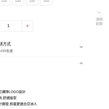
120
130
140
150
清除
紀錄
送方式
499免運
次付款
付款
紅襪隊LOGO設計
尚,舒適版型
計開發,剪裁更適合亞洲人