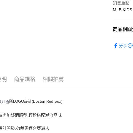
銷售重點
MLB KIDS
悠遊付
商品相關分
運送方式
全家取貨付
🐻MLB K
分享
每筆NT$6
人氣商品
全家取貨<
全部商品
每筆NT$6
｜BASIC
7-11取
說明
商品規格
相關推薦
每筆NT$6
7-11取
隊LOGO設計(Boston Red Sox)
頓紅襪
每筆NT$6
頭時尚加舒適版型,輕鬆搭配潮流品味
宅配滿69
每筆NT$8
設計開發,剪裁更適合亞洲人