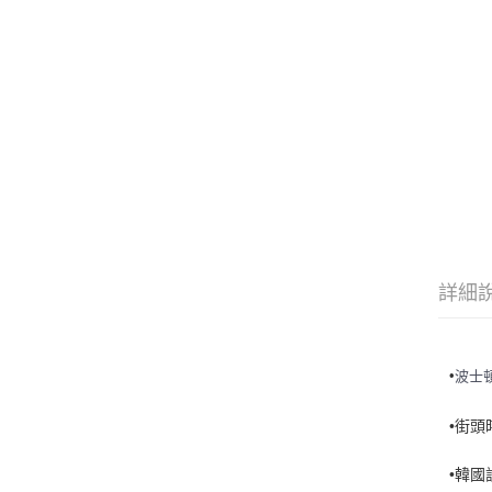
詳細
•
波士
•街
•韓國