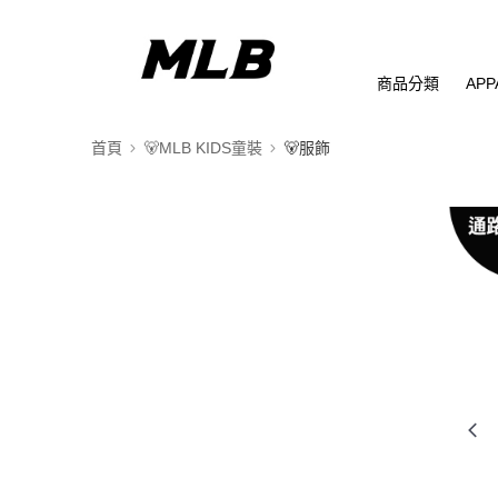
商品分類
APP
首頁
🐻MLB KIDS童裝
🐻服飾