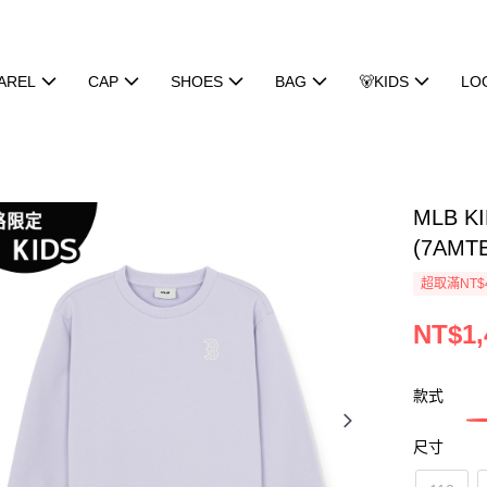
AREL
CAP
SHOES
BAG
🐻KIDS
LO
MLB 
(7AMTB
超取滿NT$
NT$1,
款式
尺寸