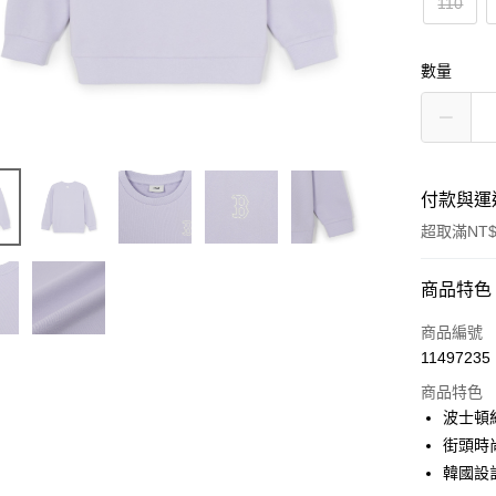
110
數量
付款與運
超取滿NT$
付款方式
商品特色
信用卡一
商品編號
11497235
超商取貨
商品特色
LINE Pay
波士頓
街頭時
Apple Pay
韓國設
街口支付