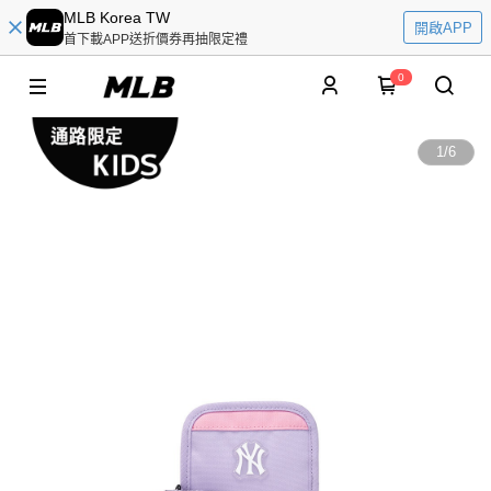
MLB Korea TW
開啟APP
首下載APP送折價券再抽限定禮
0
1
/
6