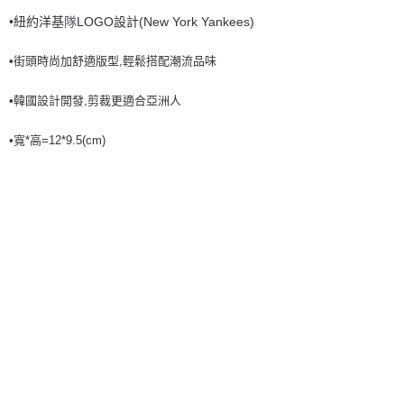
7-11取貨付款<未取貨列黑名單/不支援離島取退>
•紐約洋基
New York Yankees)
隊
LOGO設計(
每筆NT$60，滿NT$499(含以上)免運費
•街頭時尚加舒適版型,輕鬆搭配潮流品味
7-11取貨<不支援離島取退>
•韓國設計開發,剪裁更適合亞洲人
每筆NT$60，滿NT$499(含以上)免運費
宅配滿699免運
•寬*高=12*9.5(cm)
每筆NT$80，滿NT$699(含以上)免運費