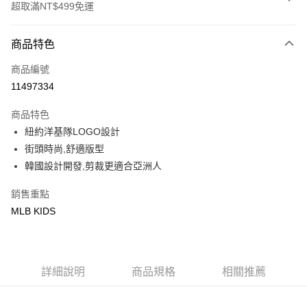
超取滿NT$499免運
付款方式
商品特色
信用卡一次付款
商品編號
超商取貨付款
11497334
LINE Pay
商品特色
Apple Pay
紐約洋基隊LOGO設計
街頭時尚,舒適版型
街口支付
韓國設計開發,剪裁更適合亞洲人
悠遊付
銷售重點
MLB KIDS
運送方式
全家取貨付款<未取貨列黑名單/不支援離島取退>
每筆NT$60，滿NT$499(含以上)免運費
詳細說明
商品規格
相關推薦
全家取貨<不支援離島取退>
每筆NT$60，滿NT$499(含以上)免運費