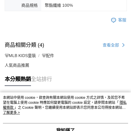
商品規格
聚酯纖維 100%
客服
商品相關分類 (4)
查看全部
🐻MLB KIDS童裝
🐻配件
人氣商品推薦
本分類熱銷
全站排行
本網站中使用 cookie，欲查詢有關本網站使用 cookie 方式之詳情，及若您不希
熱門標籤
望在電腦上使用 cookie 時應如何變更電腦的 cookie 設定，請參閱本網站「
隱私
權條款
」之 Cookie 聲明。您繼續使用本網站即表示您同意本公司得按本網站使
用條款之 Cookie 聲明使用 cookie。
了解更多 >
我知道了