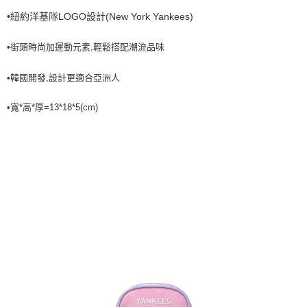
7-11取貨付款<未取貨列黑名單/不支援離島取退>
•紐約洋基
New York Yankees)
隊
LOGO設計(
每筆NT$60，滿NT$499(含以上)免運費
•街頭時尚加運動元素,輕鬆搭配潮流品味
7-11取貨<不支援離島取退>
•韓國開發,設計更適合亞洲人
每筆NT$60，滿NT$499(含以上)免運費
宅配滿699免運
•寬*高*厚=13*18*5(cm)
每筆NT$80，滿NT$699(含以上)免運費