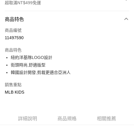
超取滿NT$499免運
付款方式
商品特色
信用卡一次付款
商品編號
超商取貨付款
11497590
LINE Pay
商品特色
Apple Pay
紐約洋基隊LOGO設計
街頭時尚,舒適版型
街口支付
韓國設計開發,剪裁更適合亞洲人
悠遊付
銷售重點
MLB KIDS
運送方式
全家取貨付款<未取貨列黑名單/不支援離島取退>
每筆NT$60，滿NT$499(含以上)免運費
詳細說明
商品規格
相關推薦
全家取貨<不支援離島取退>
每筆NT$60，滿NT$499(含以上)免運費