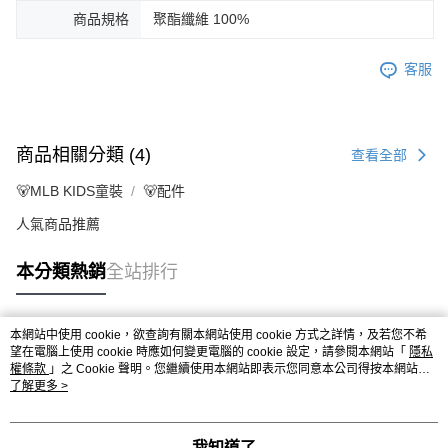
商品規格
聚酯纖維 100%
客服
商品相關分類 (4)
查看全部
🐻MLB KIDS童裝
🐻配件
人氣商品推薦
本分類熱銷
全站排行
本網站中使用 cookie，欲查詢有關本網站使用 cookie 方式之詳情，及若您不希
熱門標籤
望在電腦上使用 cookie 時應如何變更電腦的 cookie 設定，請參閱本網站「
隱私
權條款
」之 Cookie 聲明。您繼續使用本網站即表示您同意本公司得按本網站使
用條款之 Cookie 聲明使用 cookie。
了解更多 >
我知道了