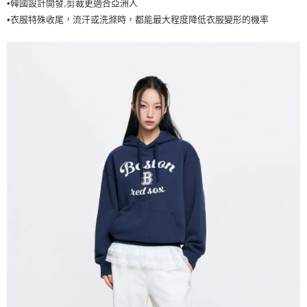
•韓國設計開發,剪裁更適合亞洲人
7-11取貨付款<未取貨列黑名單/不支援離島取退>
•衣服特殊收尾，流汗或洗滌時，都能最大程度降低衣服變形的機率
每筆NT$60，滿NT$499(含以上)免運費
7-11取貨<不支援離島取退>
每筆NT$60，滿NT$499(含以上)免運費
宅配滿699免運
每筆NT$80，滿NT$699(含以上)免運費