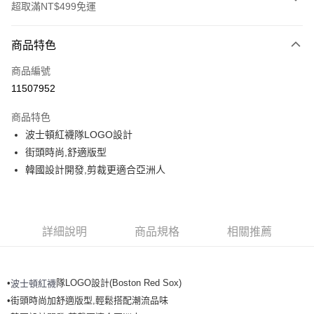
超取滿NT$499免運
付款方式
商品特色
信用卡一次付款
商品編號
超商取貨付款
11507952
LINE Pay
商品特色
Apple Pay
波士頓紅襪隊LOGO設計
街頭時尚,舒適版型
街口支付
韓國設計開發,剪裁更適合亞洲人
悠遊付
運送方式
詳細說明
商品規格
相關推薦
全家取貨付款<未取貨列黑名單/不支援離島取退>
每筆NT$60，滿NT$499(含以上)免運費
•
隊LOGO設計(Boston Red Sox)
波士頓紅襪
全家取貨<不支援離島取退>
•街頭時尚加舒適版型,輕鬆搭配潮流品味
每筆NT$60，滿NT$499(含以上)免運費