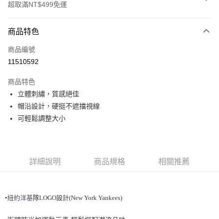
超取滿NT$499免運
付款方式
商品特色
信用卡一次付款
商品編號
超商取貨付款
11510592
LINE Pay
商品特色
Apple Pay
立體刺繡，質感絕佳
帽沿設計，硬挺不遮擋視線
街口支付
可輕鬆調整大小
悠遊付
運送方式
詳細說明
商品規格
相關推薦
全家取貨付款<未取貨列黑名單/不支援離島取退>
每筆NT$60，滿NT$499(含以上)免運費
•
紐
約洋基
隊LOGO設計(New York Yankees)
全家取貨<不支援離島取退>
每筆NT$60，滿NT$499(含以上)免運費