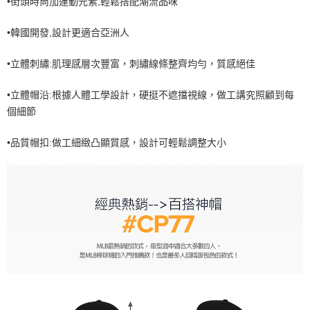
•街頭時尚加運動元素,輕鬆搭配潮流品味
7-11取貨付款<未取貨列黑名單/不支援離島取退>
•韓國開發,設計更適合亞洲人
每筆NT$60，滿NT$499(含以上)免運費
7-11取貨<不支援離島取退>
•立體刺繡:肌理感層次豐富，刺繡線條整齊均勻，質感絕佳
每筆NT$60，滿NT$499(含以上)免運費
•立體帽沿:根據人體工學設計，硬挺不遮擋視線，做工講究照顧到每
宅配滿699免運
個細節
每筆NT$80，滿NT$699(含以上)免運費
•品質帽扣:做工細緻凸顯質感，設計可輕鬆調整大小