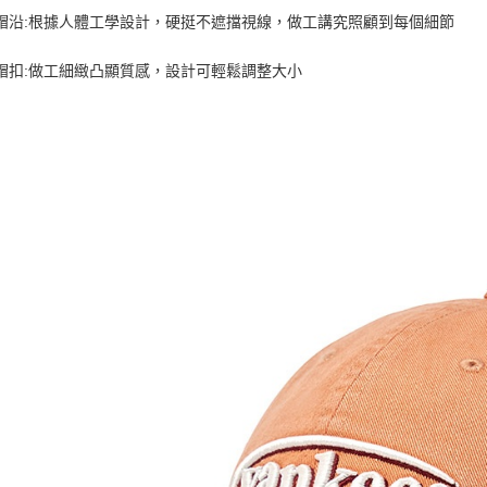
體帽沿:根據人體工學設計，硬挺不遮擋視線，做工講究照顧到每個細節
質帽扣:做工細緻凸顯質感，設計可輕鬆調整大小