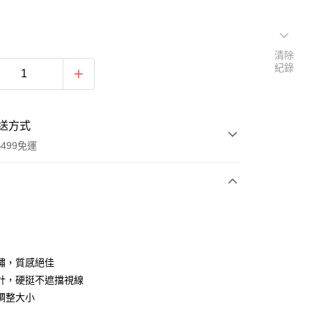
清除
紀錄
送方式
499免運
次付款
付款
繡，質感絕佳
計，硬挺不遮擋視線
調整大小