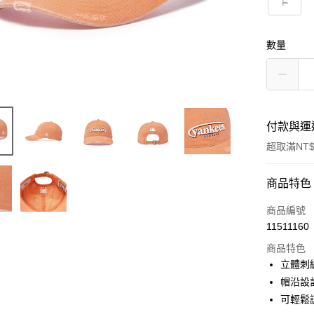
F
數量
付款與運
超取滿NT$
付款方式
商品特色
信用卡一
商品編號
11511160
超商取貨
商品特色
LINE Pay
立體刺
帽沿設
Apple Pay
可輕鬆
街口支付