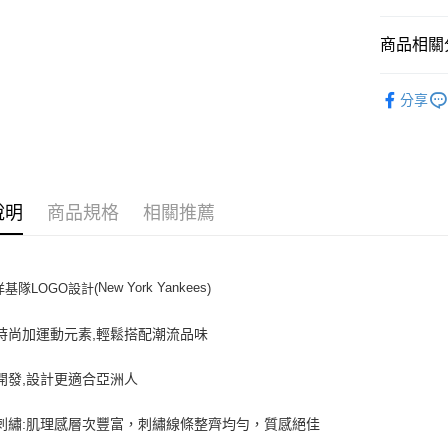
悠遊付
商品相關分
｜帽類
運送方式
分享
人氣商品
全家取貨付
全部商品
每筆NT$6
｜DENIM
全家取貨<
說明
商品規格
相關推薦
⚡最新商品
每筆NT$6
｜VARSI
7-11取
💙MLB WI
New York Yankees
洋基隊LOGO設計(
)
每筆NT$6
｜帽類
7-11取
頭時尚加運動元素,輕鬆搭配潮流品味
🤎TWS PI
每筆NT$6
開發,設計更適合亞洲人
宅配滿69
每筆NT$8
體刺繡:肌理感層次豐富，刺繡線條整齊均勻，質感絕佳