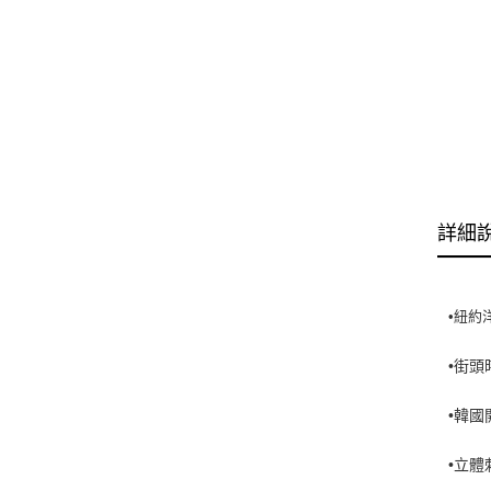
詳細
•紐約
•街
•韓國
•立