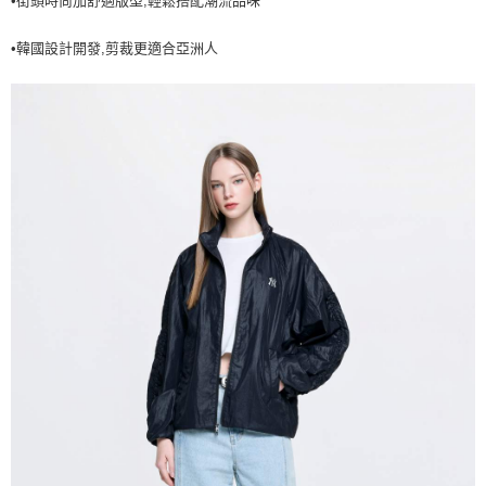
•街頭時尚加舒適版型,輕鬆搭配潮流品味
7-11取貨付款<未取貨列黑名單/不支援離島取退>
•韓國設計開發,剪裁更適合亞洲人
每筆NT$60，滿NT$499(含以上)免運費
7-11取貨<不支援離島取退>
每筆NT$60，滿NT$499(含以上)免運費
宅配滿699免運
每筆NT$80，滿NT$699(含以上)免運費