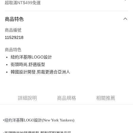
超取滿NT$499免運
付款方式
商品特色
信用卡一次付款
商品編號
超商取貨付款
11529218
LINE Pay
商品特色
Apple Pay
紐 約洋基隊LOGO設計
街頭時尚,舒適版型
街口支付
韓國設計開發,剪裁更適合亞洲人
悠遊付
運送方式
詳細說明
商品規格
相關推薦
全家取貨付款<未取貨列黑名單/不支援離島取退>
每筆NT$60，滿NT$499(含以上)免運費
•
紐
約洋基
隊LOGO設計(New York Yankees)
全家取貨<不支援離島取退>
每筆NT$60，滿NT$499(含以上)免運費