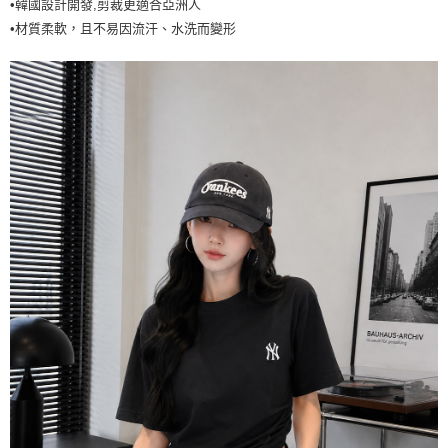
•韓國設計開發,剪裁更適合亞洲人
7-11取貨付款<未取貨列黑名單/不支援離島取退>
•材質柔軟，且不易因流汗、水洗而變形
每筆NT$60，滿NT$499(含以上)免運費
7-11取貨<不支援離島取退>
每筆NT$60，滿NT$499(含以上)免運費
宅配滿699免運
每筆NT$80，滿NT$699(含以上)免運費