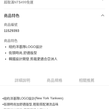
超取滿NT$499免運
付款方式
商品特色
信用卡一次付款
商品編號
超商取貨付款
11529393
LINE Pay
商品特色
Apple Pay
紐約洋基隊LOGO設計
街頭時尚,舒適版型
街口支付
韓國設計開發,剪裁更適合亞洲人
悠遊付
運送方式
詳細說明
商品規格
相關推薦
全家取貨付款<未取貨列黑名單/不支援離島取退>
每筆NT$60，滿NT$499(含以上)免運費
New York Yankees
•紐約洋基隊LOGO設計(
)
全家取貨<不支援離島取退>
•街頭時尚加舒適版型,輕鬆搭配潮流品味
每筆NT$60，滿NT$499(含以上)免運費