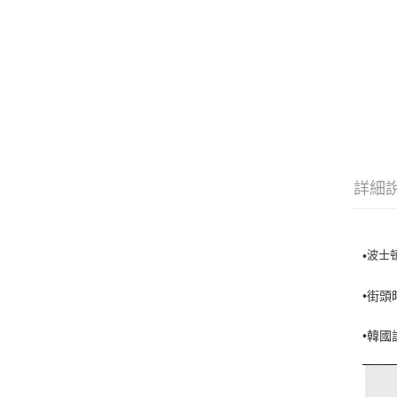
詳細
波士
•
•街
•韓國