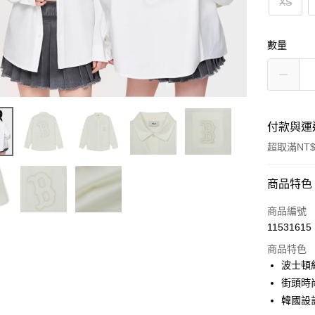
XS
數量
付款與運
超取滿NT$
付款方式
商品特色
信用卡一
商品編號
11531615
超商取貨
商品特色
LINE Pay
波士頓
街頭時
Apple Pay
韓國設
街口支付