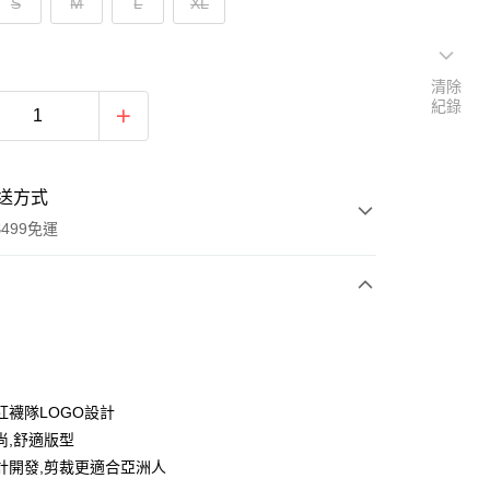
S
M
L
XL
清除
紀錄
送方式
499免運
次付款
付款
紅襪隊LOGO設計
尚,舒適版型
計開發,剪裁更適合亞洲人