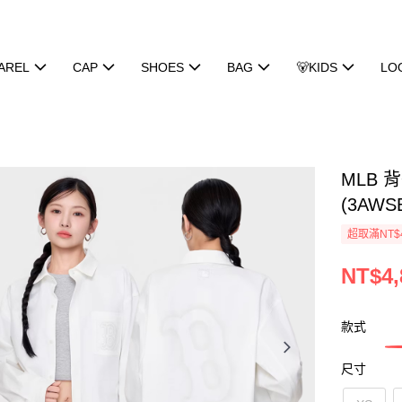
AREL
CAP
SHOES
BAG
🐻KIDS
LO
MLB 
(3AWS
超取滿NT$
NT$4,
款式
尺寸