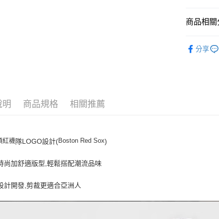
悠遊付
商品相關分
｜服飾
運送方式
分享
人氣商品
全家取貨付
全部商品
每筆NT$6
⚡最新商品
全家取貨<
說明
商品規格
相關推薦
｜BASIC
每筆NT$6
7-11取
頓紅襪
Boston Red Sox
隊LOGO設計(
)
每筆NT$6
7-11取
頭時尚加舒適版型,輕鬆搭配潮流品味
每筆NT$6
設計開發,剪裁更適合亞洲人
宅配滿69
每筆NT$8