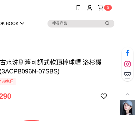
0
OK BOOK
 復古水洗刷舊可調式軟頂棒球帽 洛杉磯
3ACPB096N-07SBS)
499免運
290