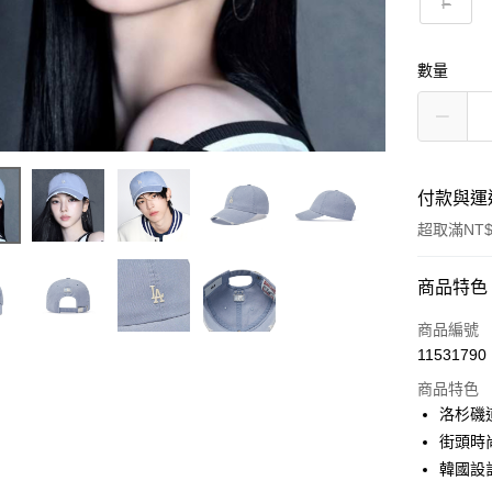
F
數量
付款與運
超取滿NT$
付款方式
商品特色
信用卡一
商品編號
11531790
超商取貨
商品特色
LINE Pay
洛杉磯
街頭時
Apple Pay
韓國設
街口支付