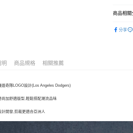
悠遊付
商品相關分
｜帽類
運送方式
分享
人氣商品
全家取貨付
全部商品
每筆NT$6
⚡最新商品
全家取貨<
說明
商品規格
相關推薦
⚾MLB x 
每筆NT$6
｜BASIC
7-11取
💙MLB WI
道奇隊LOGO設計(Los Angeles Dodgers)
每筆NT$6
｜帽類
7-11取
時尚加舒適版型,輕鬆搭配潮流品味
🤎TWS PI
每筆NT$6
設計開發,剪裁更適合亞洲人
宅配滿69
每筆NT$8