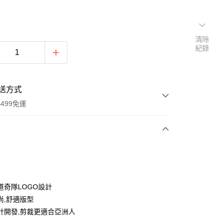
清除
紀錄
送方式
499免運
次付款
付款
道奇隊LOGO設計
尚,舒適版型
計開發,剪裁更適合亞洲人