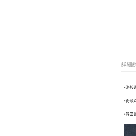
詳細
•洛杉磯
•街頭
•韓國