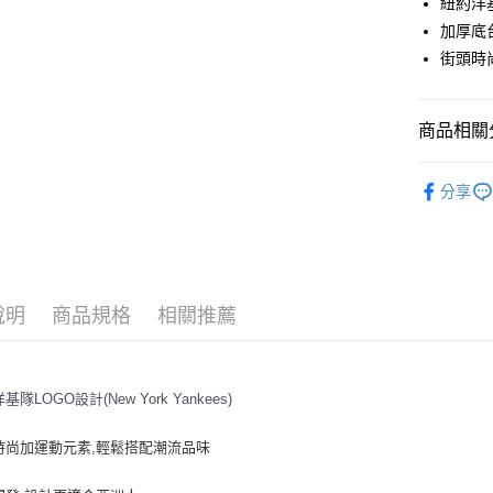
紐約洋
加厚底
Apple Pay
街頭時
街口支付
悠遊付
商品相關分
｜鞋類
運送方式
分享
人氣商品
全家取貨付
全部商品
每筆NT$6
⚡最新商品
全家取貨<
說明
商品規格
相關推薦
｜BASIC
每筆NT$6
💙MLB WI
7-11取
｜鞋類
隊LOGO設計(New York Yankees)
每筆NT$6
🤎TWS PI
7-11取
時尚加運動元素,輕鬆搭配潮流品味
每筆NT$6