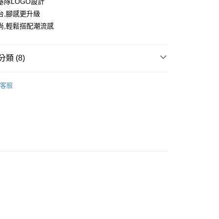
基隊LOGO設計
台,腳感更升級
尚,輕鬆搭配潮流感
類 (8)
老爹鞋
客服
推薦
款<未取貨列黑名單/不支援離島取退>
0，滿NT$499(含以上)免運費
不支援離島取退>
 基本系列
0，滿NT$499(含以上)免運費
TH KARINA
貨付款<未取貨列黑名單/不支援離島取退>
運動鞋
0，滿NT$499(含以上)免運費
CK
貨<不支援離島取退>
0，滿NT$499(含以上)免運費