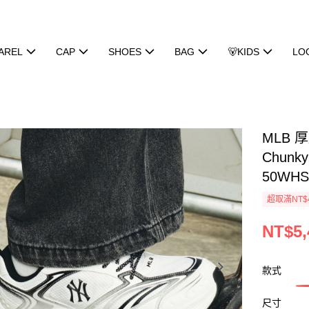
AREL
CAP
SHOES
BAG
🐻KIDS
LO
MLB 
Chun
50WHS
超取滿NT$
NT$5,
款式
尺寸