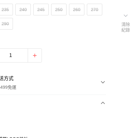
235
240
245
250
260
270
290
清除
紀錄
送方式
499免運
次付款
付款