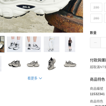
230
280
數量
付款與運
超取滿NT$
看更多
付款方式
商品特色
信用卡一
商品編號
11532341
超商取貨
商品特色
LINE Pay