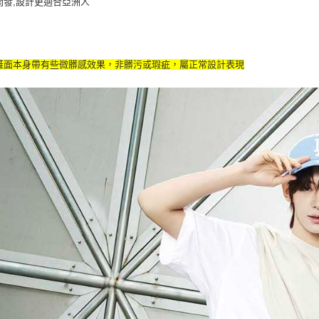
開發,設計更適合亞洲人
宅配滿69
每筆NT$8
鞋面本身帶有些微髒感效果，非髒污或瑕疵，屬正常設計表現