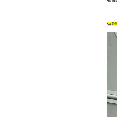
•韓國
•本款