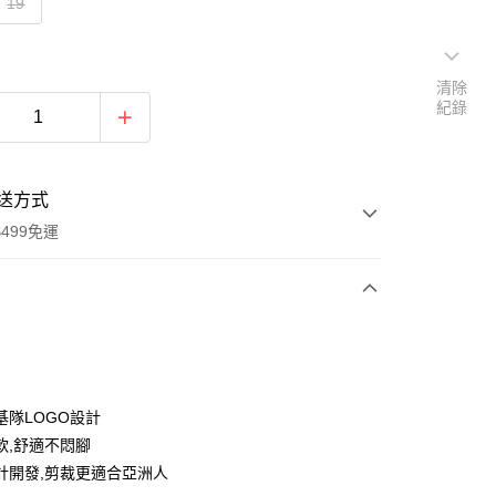
19
清除
紀錄
送方式
499免運
次付款
付款
基隊LOGO設計
軟,舒適不悶腳
計開發,剪裁更適合亞洲人