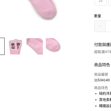
15
數量
付款與運
超取滿NT$
付款方式
商品特色
信用卡一
商品編號
11534140
超商取貨
商品特色
LINE Pay
紐約洋
質地柔
Apple Pay
韓國設
街口支付