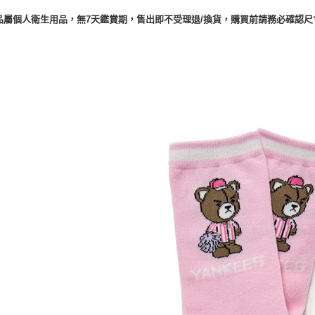
品屬個人衛生用品，無7天鑑賞期，售出即不受理退/換貨，購買前請務必確認尺