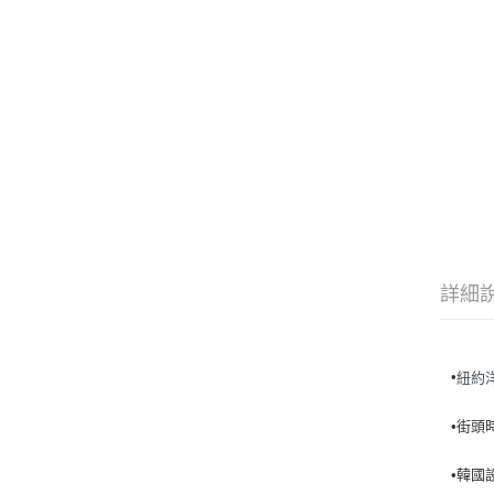
詳細
•
紐約
•街頭
•韓國