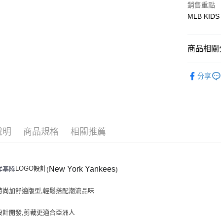
銷售重點
MLB KIDS
悠遊付
商品相關分
運送方式
全家取貨付
🐻MLB K
分享
每筆NT$6
人氣商品
全家取貨<
全部商品
每筆NT$6
｜BASIC
7-11取
說明
商品規格
相關推薦
每筆NT$6
7-11取
New York Yankees
LOGO設計
洋基隊
(
)
每筆NT$6
時尚加舒適版型,輕鬆搭配潮流品味
宅配滿69
每筆NT$8
設計開發,剪裁更適合亞洲人