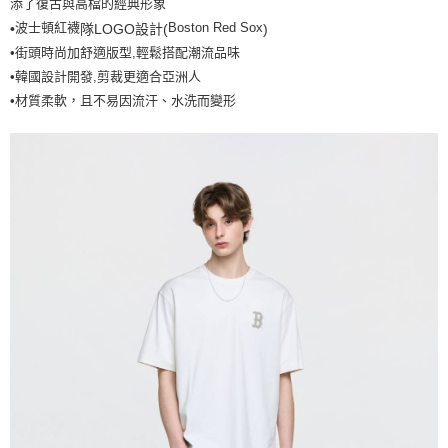
添了復古與高檔的經典形象
7-11取貨付款<未取貨列黑名單/不支援離島取退>
波士頓紅襪
Boston Red Sox
•
隊LOGO設計(
)
每筆NT$60，滿NT$499(含以上)免運費
•街頭時尚加舒適版型,輕鬆搭配潮流品味
•韓國設計開發,剪裁更適合亞洲人
7-11取貨<不支援離島取退>
•材質柔軟，且不易因流汗、水洗而變形
每筆NT$60，滿NT$499(含以上)免運費
宅配滿699免運
每筆NT$80，滿NT$699(含以上)免運費