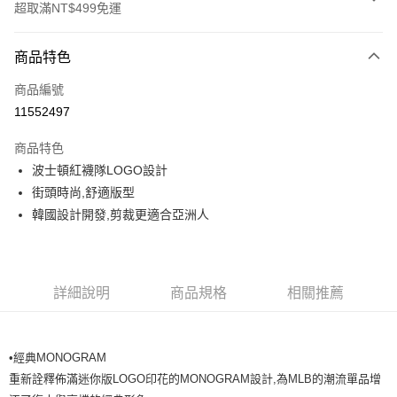
超取滿NT$499免運
付款方式
商品特色
信用卡一次付款
商品編號
超商取貨付款
11552497
LINE Pay
商品特色
Apple Pay
波士頓紅襪隊LOGO設計
街頭時尚,舒適版型
街口支付
韓國設計開發,剪裁更適合亞洲人
悠遊付
運送方式
詳細說明
商品規格
相關推薦
全家取貨付款<未取貨列黑名單/不支援離島取退>
每筆NT$60，滿NT$499(含以上)免運費
•經典MONOGRAM
全家取貨<不支援離島取退>
重新詮釋佈滿迷你版LOGO印花的MONOGRAM設計,為MLB的潮流單品增
每筆NT$60，滿NT$499(含以上)免運費