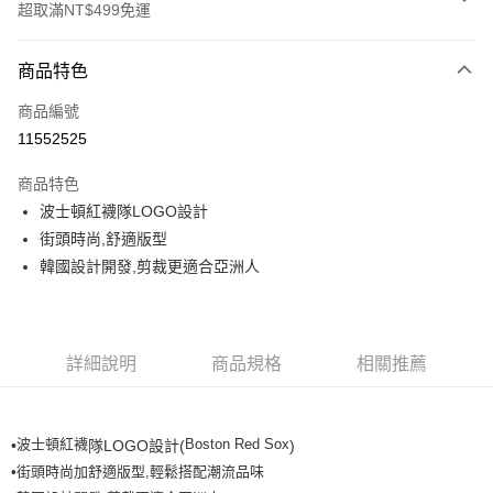
超取滿NT$499免運
付款方式
商品特色
信用卡一次付款
商品編號
超商取貨付款
11552525
LINE Pay
商品特色
Apple Pay
波士頓紅襪隊LOGO設計
街頭時尚,舒適版型
街口支付
韓國設計開發,剪裁更適合亞洲人
悠遊付
運送方式
詳細說明
商品規格
相關推薦
全家取貨付款<未取貨列黑名單/不支援離島取退>
每筆NT$60，滿NT$499(含以上)免運費
波士頓紅襪
Boston Red Sox
•
隊LOGO設計(
)
全家取貨<不支援離島取退>
•街頭時尚加舒適版型,輕鬆搭配潮流品味
每筆NT$60，滿NT$499(含以上)免運費