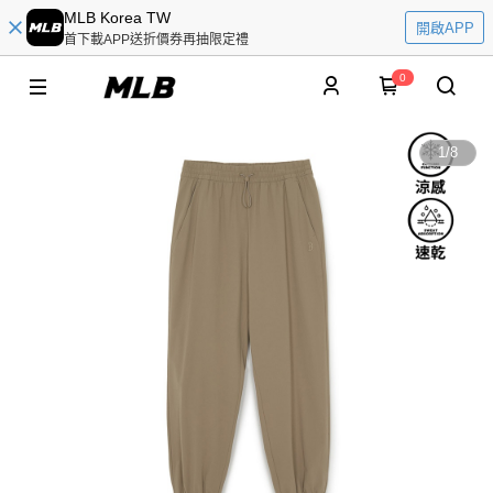
MLB Korea TW
開啟APP
首下載APP送折價券再抽限定禮
0
1
/
8