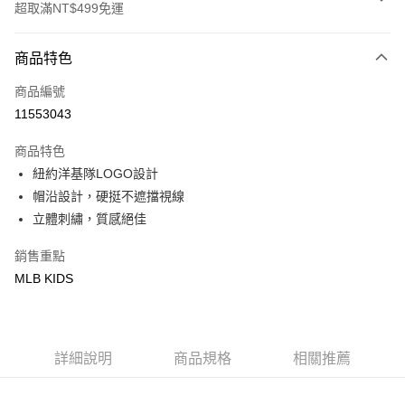
超取滿NT$499免運
付款方式
商品特色
信用卡一次付款
商品編號
超商取貨付款
11553043
LINE Pay
商品特色
Apple Pay
紐約洋基隊LOGO設計
帽沿設計，硬挺不遮擋視線
街口支付
立體刺繡，質感絕佳
悠遊付
銷售重點
MLB KIDS
運送方式
全家取貨付款<未取貨列黑名單/不支援離島取退>
每筆NT$60，滿NT$499(含以上)免運費
詳細說明
商品規格
相關推薦
全家取貨<不支援離島取退>
每筆NT$60，滿NT$499(含以上)免運費