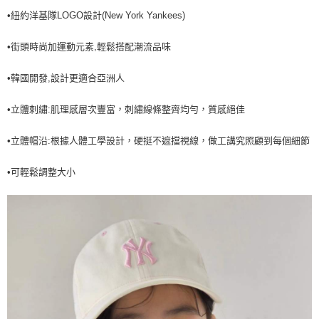
•紐約洋基隊LOGO設計(New York Yankees)
7-11取貨付款<未取貨列黑名單/不支援離島取退>
每筆NT$60，滿NT$499(含以上)免運費
•街頭時尚加運動元素,輕鬆搭配潮流品味
7-11取貨<不支援離島取退>
•韓國開發,設計更適合亞洲人
每筆NT$60，滿NT$499(含以上)免運費
宅配滿699免運
•立體刺繡:肌理感層次豐富，刺繡線條整齊均勻，質感絕佳
每筆NT$80，滿NT$699(含以上)免運費
•立體帽沿:根據人體工學設計，硬挺不遮擋視線，做工講究照顧到每個細節
•可輕鬆調整大小