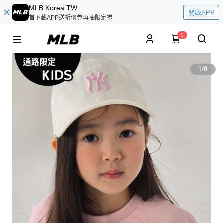
MLB Korea TW
開啟APP
首下載APP送折價券再抽限定禮
0
1
/
8