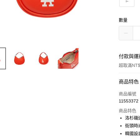
F
數量
付款與運
超取滿NT$
付款方式
商品特色
信用卡一
商品編號
11553372
超商取貨
商品特色
LINE Pay
洛杉磯
街頭時
Apple Pay
韓國設
街口支付