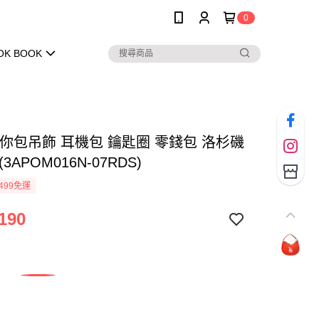
0
OK BOOK
迷你包吊飾 耳機包 鑰匙圈 零錢包 洛杉磯
3APOM016N-07RDS)
499免運
190