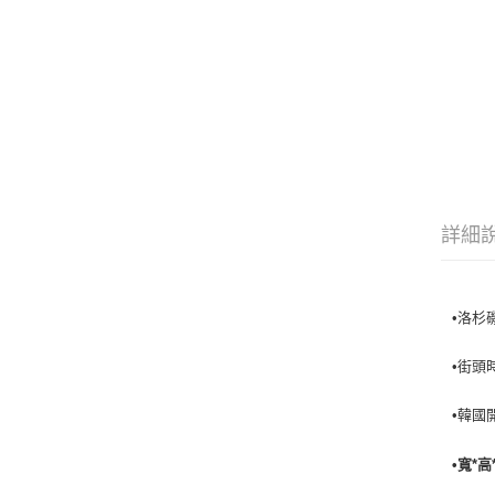
詳細
•洛杉磯
•街頭
•韓國
•寬*高*