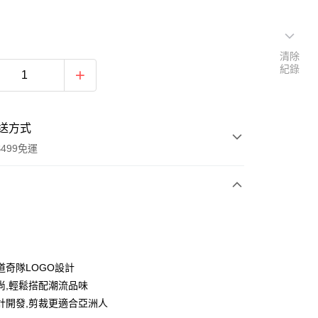
清除
紀錄
送方式
499免運
次付款
付款
道奇隊LOGO設計
尚,輕鬆搭配潮流品味
計開發,剪裁更適合亞洲人