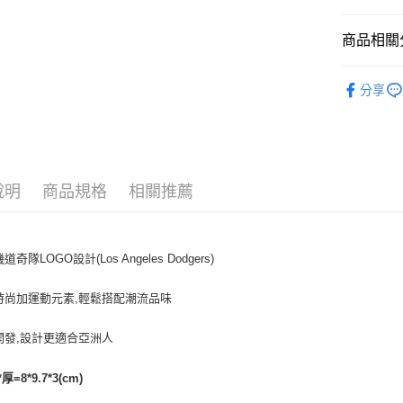
悠遊付
商品相關分
｜配件
運送方式
分享
人氣商品
全家取貨付
全部商品
每筆NT$6
⚡最新商品
全家取貨<
說明
商品規格
相關推薦
⚾MLB x 
每筆NT$6
｜BASIC
7-11取
道奇隊LOGO設計(Los Angeles Dodgers)
每筆NT$6
7-11取
時尚加運動元素,輕鬆搭配潮流品味
每筆NT$6
開發,設計更適合亞洲人
宅配滿69
每筆NT$8
厚=8*9.7*3(cm)