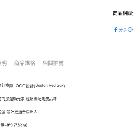
悠遊付
商品相關分
｜配件
運送方式
分享
人氣商品
全家取貨付
全部商品
每筆NT$6
⚡最新商品
全家取貨<
說明
商品規格
相關推薦
｜BASIC
每筆NT$6
7-11取
頓紅襪
Boston Red Sox
隊LOGO設計(
)
每筆NT$6
7-11取
時尚加運動元素,輕鬆搭配潮流品味
每筆NT$6
開發,設計更適合亞洲人
宅配滿69
每筆NT$8
厚=8*9.7*3(cm)