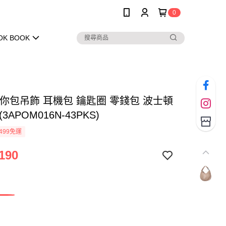
0
OK BOOK
迷你包吊飾 耳機包 鑰匙圈 零錢包 波士頓
3APOM016N-43PKS)
499免運
190