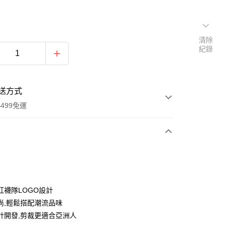
清除
紀錄
送方式
499免運
次付款
付款
紅襪隊LOGO設計
尚,輕鬆搭配潮流品味
計開發,剪裁更適合亞洲人