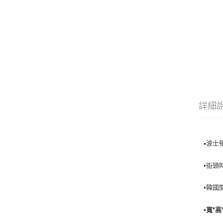
詳細
波士
•
•街頭
•韓國
•寬*高*