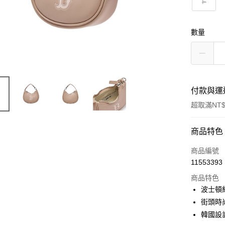
F
數量
付款與運
超取滿NT$
付款方式
商品特色
信用卡一
商品編號
11553393
超商取貨
商品特色
LINE Pay
波士頓
街頭時
Apple Pay
韓國設
街口支付