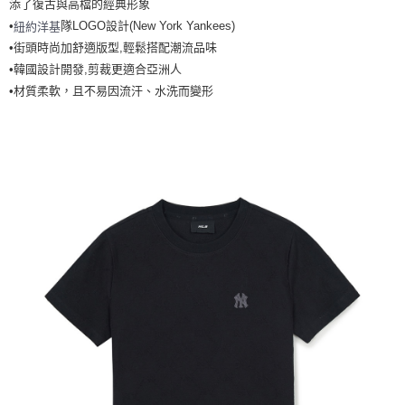
添了復古與高檔的經典形象
7-11取貨付款<未取貨列黑名單/不支援離島取退>
•
隊LOGO設計(New York Yankees)
紐約洋基
每筆NT$60，滿NT$499(含以上)免運費
•街頭時尚加舒適版型,輕鬆搭配潮流品味
•韓國設計開發,剪裁更適合亞洲人
7-11取貨<不支援離島取退>
•材質柔軟，且不易因流汗、水洗而變形
每筆NT$60，滿NT$499(含以上)免運費
宅配滿699免運
每筆NT$80，滿NT$699(含以上)免運費