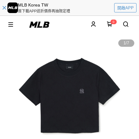
MLB Korea TW
開啟APP
首下載APP送折價券再抽限定禮
0
1
/
7